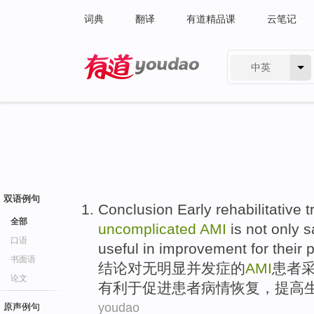
词典
翻译
有道精品课
云笔记
中英
有道 - 网易旗下搜索
双语例句
Conclusion
Early
rehabilitative
t
全部
uncomplicated
AMI
is
not only
s
口语
useful
in
improvement
for
their 
书面语
结论
对
无明显并发症的
AMI
患者
论文
有利于
促进患者
病情
恢复，
提高
youdao
原声例句