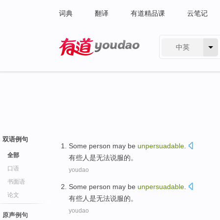
词典
翻译
有道精品课
云笔记
中英
有道 - 网易旗下搜索
双语例句
Some
person
may be
unpersuadable
.
全部
有些
人
是
无法
说服的。
口语
youdao
书面语
Some
person
may be
unpersuadable
.
论文
有些
人
是
无法
说服的。
youdao
原声例句