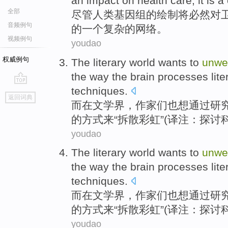
an
impact
on
health
care
,
it
is
a
全部
尽管
人类
基因组
的
绘制
将
必然
对
音频例句
的
一个
复杂
的
网络
。
视频例句
youdao
权威例句
The literary world
wants
to
unwe
the
way
the
brain
processes
lit
techniques
.
go
返回词典
top
而在文学界，作家们也
想
通过
研
的
方式来
“
拆散
彩虹
”(译注：探讨
youdao
The literary world
wants
to
unwe
the
way
the
brain
processes
lit
techniques
.
而在文学界，作家们也
想
通过
研
的
方式来
“
拆散
彩虹
”(译注：探讨
youdao