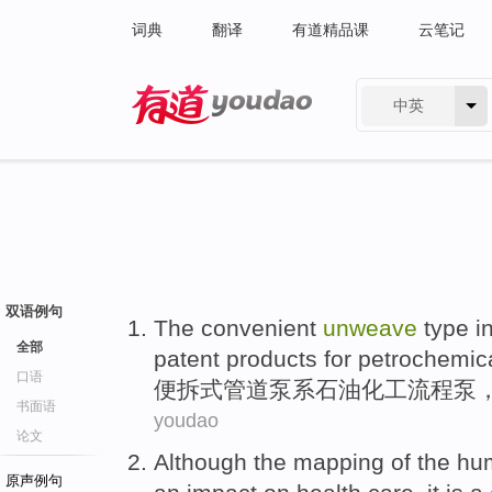
词典
翻译
有道精品课
云笔记
中英
有道 - 网易旗下搜索
双语例句
The convenient
unweave
type i
全部
patent
products
for
petrochemic
口语
便
拆
式管道
泵
系石油化工流程泵
书面语
youdao
论文
Although
the
mapping
of
the
hu
原声例句