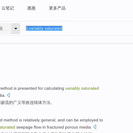
云笔记
惠惠
更多产品
英
method
is presented for
calculating
variably
saturated
ia
.
和
渗流
的
广义
等效
连续体
方法
。
ed method
is relatively
general, and
can be
employed to
aturated
seepage flow
in
fractured
porous
media
.