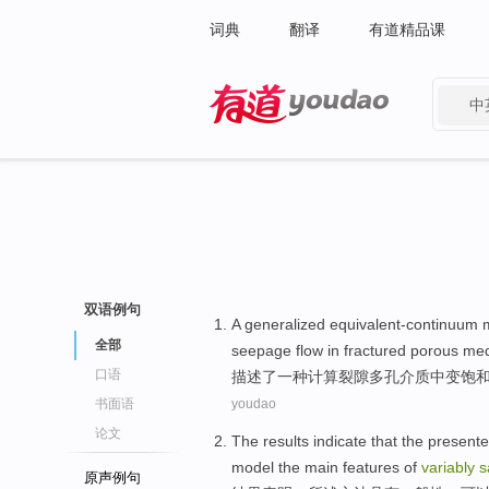
词典
翻译
有道精品课
中
有道 - 网易旗下搜索
双语例句
A
generalized
equivalent-continuum
全部
seepage flow
in
fractured
porous
med
口语
描述了
一
种
计算
裂隙
多孔
介质
中变
饱
书面语
youdao
论文
The results
indicate that
the
present
model
the
main
features
of
variably
s
原声例句