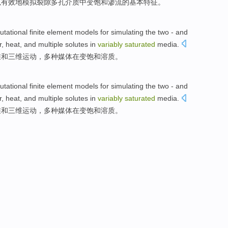
以
有效地
模拟
裂隙
多孔
介质
中
变
饱和
渗流
的
基本
特征
。
tational
finite
element
models
for
simulating
the two
-
and
r
,
heat
, and
multiple
solutes
in
variably
saturated
media
.
维
和
三维
运动
，
多种
媒体
在
变
饱和
溶质
。
tational
finite
element
models
for
simulating
the two
-
and
r
,
heat
, and
multiple
solutes
in
variably
saturated
media
.
维
和
三维
运动
，
多种
媒体
在
变
饱和
溶质
。