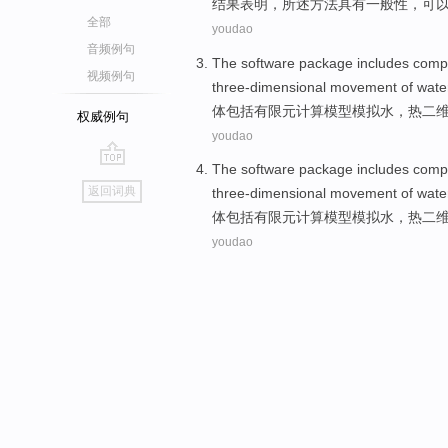
结果
表明
，所述
方法
具有
一般性，
可
全部
youdao
音频例句
The software package
includes
compu
视频例句
three-dimensional
movement
of
wate
体
包括
有限元
计算
模型
模拟
水
，
热
二
权威例句
youdao
The software package
includes
compu
go
返回词典
three-dimensional
movement
of
wate
top
体
包括
有限元
计算
模型
模拟
水
，
热
二
youdao