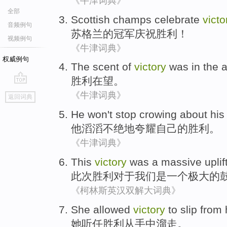
《牛津词典》
全部
Scottish
champs
celebrate
victo
音频例句
苏格兰
的
冠军
庆祝
胜利
！
视频例句
《牛津词典》
权威例句
The scent of
victory
was in the ai
胜利在望
。
go
《牛津词典》
返回词典
top
He
won't
stop crowing
about
his
他
滔滔
不绝
地夸耀
自己
的胜利。
《牛津词典》
This
victory
was
a
massive
uplif
此次
胜利
对于
我们
是
一个
极大的
《柯林斯英汉双解大词典》
She
allowed
victory
to
slip
from
她
听任
胜利
从
手中
溜走
。