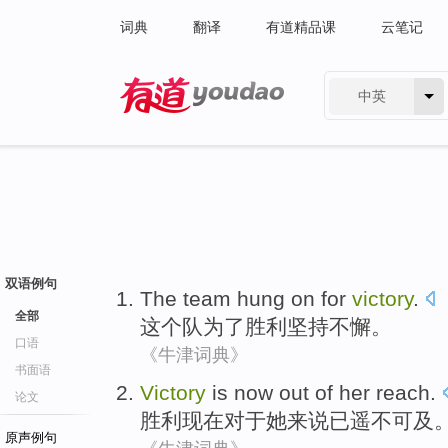
词典
翻译
有道精品课
云笔记
中英
有道 - 网易旗下搜索
双语例句
The
team
hung on
for
victory
.
全部
这个
队
为了
胜利坚持不懈
。
口语
《牛津词典》
书面语
Victory
is now
out of
her
reach
.
论文
胜利
现在
对于
她
来说已遥不可及
原声例句