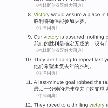
《柯林斯英汉双解大词典》
Victory
would
assure
a place in
胜利
将
确保能
参加决赛
。
《牛津词典》
Our
victory
is
assured
;
nothing
我们
的
胜利
是
确定无疑
的；
没有
《柯林斯英汉双解大词典》
They
are
hoping to
repeat
last y
他们
希望
重复
去年
的
胜利
。
《牛津词典》
A last-minute
goal
robbed
the
t
最后
一
分钟
的
进球
夺去了
这
支球
《牛津词典》
They
raced to a
thrilling
victory