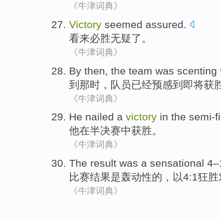
《牛津词典》
Victory
seemed assured
.
看来
必胜无疑了。
《牛津词典》
By
then
,
the team
was scenting
到
那时
，
队员
已经
预感到即将获
《牛津词典》
He
nailed
a
victory
in
the semi-fi
他
在
半决赛中
获胜
。
《牛津词典》
The result
was
a sensational
4–
比赛
结果
是
轰动性
的，以4:1狂
《牛津词典》