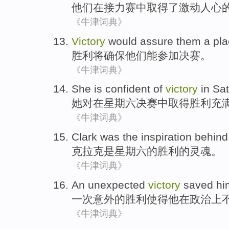
他们
在
接力赛
中
取得了
激动人心
《牛津词典》
Victory
would
assure
them
a pl
胜利
将
确保
他们
能
参加
决赛。
《牛津词典》
She
is confident
of
victory
in
Sat
她
对
在
星期六决赛中
取得胜利
充
《牛津词典》
Clark
was
the
inspiration behin
克拉克
是
星期六
的
胜利
的
灵魂。
《牛津词典》
An
unexpected
victory
saved
hi
一次
意外的
胜利
使得
他
在
政治上
《牛津词典》