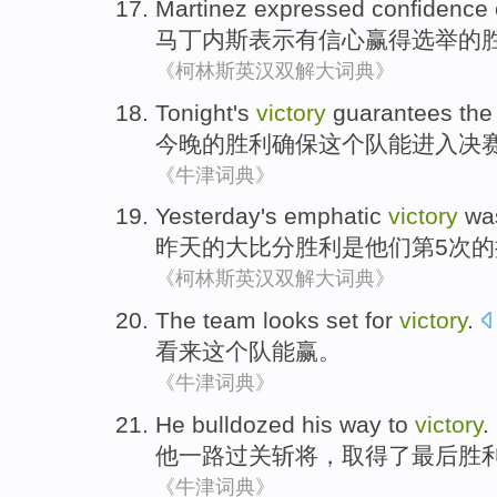
Martinez
expressed
confidence
马丁内斯
表示
有信心
赢得
选举
的
《柯林斯英汉双解大词典》
Tonight's
victory
guarantees
the
今晚
的
胜利
确保
这个
队
能
进入
决
《牛津词典》
Yesterday
's
emphatic
victory
wa
昨天
的
大比分
胜利
是
他们
第5
次的
《柯林斯英汉双解大词典》
The
team
looks set
for
victory
.
看来
这个
队
能
赢。
《牛津词典》
He
bulldozed
his way
to
victory
.
他
一路过关斩将
，
取得
了最后胜
《牛津词典》