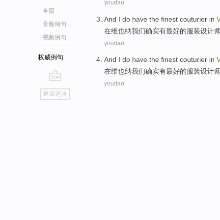
youdao
全部
And I do
have
the
finest
couturier
in
音频例句
在
维也纳
我们确实
有
最好
的
服装设计
视频例句
youdao
权威例句
And I do
have
the
finest
couturier
in
在
维也纳
我们确实
有
最好
的
服装设计
youdao
go
返回词典
top