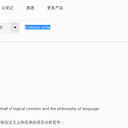
云笔记
惠惠
更多产品
英
ehalf
of
logical
comtism
and
the
philosophy
of
language
逻辑
实证
主义
和
后来的
语言
分析
哲学
；