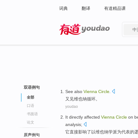
词典
翻译
有道精品课
中
有道 - 网易旗下搜索
双语例句
See
also
Vienna
Circle
.
全部
又
见
维也纳
循环
。
口语
youdao
书面语
It
directly
affected
Vienna
Circle
on b
论文
analysis
;
它
直接
影响了
以维也纳
学派
为
代表
的
原声例句