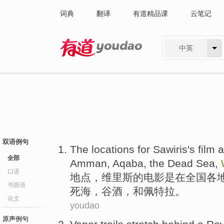
词典
翻译
有道精品课
云笔记
中英
有道 - 网易旗下搜索
双语例句
The
locations
for
Sawiris
's
film
a
全部
Amman
,
Aqaba
,
the Dead Sea
,
口语
地点
，维
里斯
的
电影
是
在
全国
各
书面语
死海
，
谷
酒
，
和
佩特拉
。
论文
youdao
原声例句