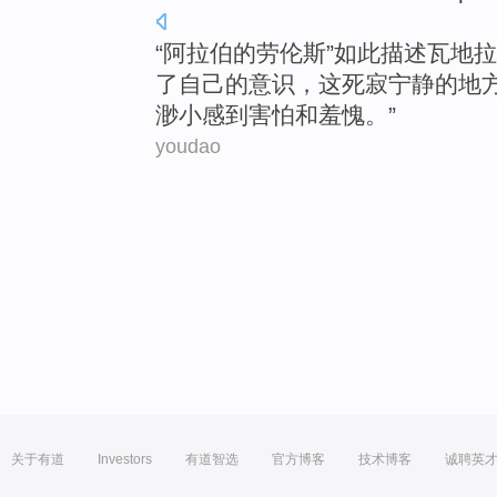
“
阿拉伯
的
劳伦斯
”如此描述
瓦
地拉
了
自己
的意识，
这
死寂
宁静
的地
渺小
感到害怕
和
羞愧
。”
youdao
关于有道
Investors
有道智选
官方博客
技术博客
诚聘英