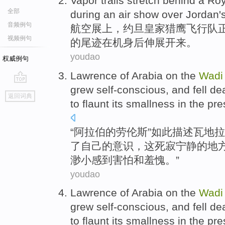
Vapor
trails
stretch
behind
a
Roy
全部
during an air show over
Jordan
'
音频例句
航空展上
，
约旦
皇家
猎鹰飞行队
视频例句
的尾迹在机身
后
伸展开来
。
youdao
权威例句
Lawrence
of
Arabia
on
the
Wadi
grew
self-conscious
, and fell
de
go
返回词典
top
to flaunt
its
smallness
in the pre
“
阿拉伯
的
劳伦斯
”如此描述
瓦
地拉
了
自己
的意识，
这
死寂
宁静
的地
渺小
感到害怕
和
羞愧
。”
youdao
Lawrence
of
Arabia
on
the
Wadi
grew
self-conscious
, and fell
de
to flaunt
its
smallness
in the pre