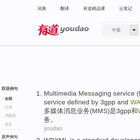
词典
翻译
有道精品课
云笔记
中英
有道 - 网易旗下搜索
双语例句
Multimedia
Messaging
service
(
全部
service
defined
by
3
gpp
and
W
口语
多媒体
消息
业务
(
MMS
)
是
3
gpp
和
书面语
务。
论文
youdao
原声例句