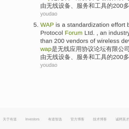
由
无线
设备
、
服务
和
工具
的
200
youdao
WAP
is a
standardization
effort
Protocol
Forum
Ltd
. , an
industr
than
200
vendors
of
wireless
de
wap
是
无线
应用
协议
论坛
有限
公
由
无线
设备
、
服务
和
工具
的
200
youdao
关于有道
Investors
有道智选
官方博客
技术博客
诚聘英