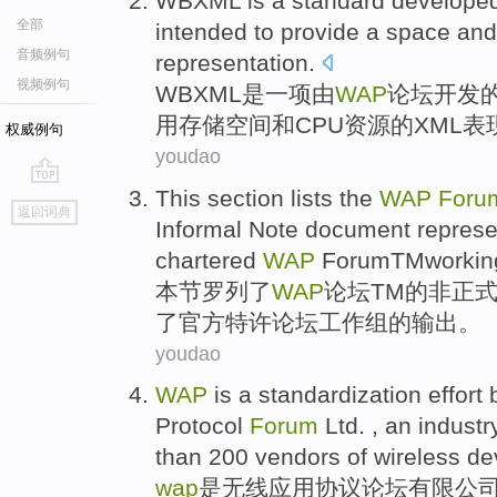
WBXML
is
a
standard
develope
全部
intended to
provide
a
space
and
音频例句
representation
.
视频例句
WBXML
是
一
项
由
WAP
论坛
开发
用存储
空间
和
CPU
资源的
XML
表
权威例句
youdao
This
section
lists
the
WAP
Foru
go
返回词典
top
Informal Note
document
repres
chartered
WAP
ForumTMworkin
本
节
罗列
了
WAP
论坛
TM
的
非正
了
官方
特许
论坛
工作组
的
输出
。
youdao
WAP
is a
standardization
effort
Protocol
Forum
Ltd
. , an
industr
than
200
vendors
of
wireless
de
wap
是
无线
应用
协议
论坛
有限
公