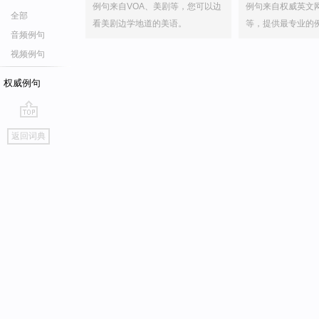
例句来自VOA、美剧等，您可以边
例句来自权威英文
全部
看美剧边学地道的美语。
等，提供最专业的
音频例句
视频例句
权威例句
go
返回词典
top