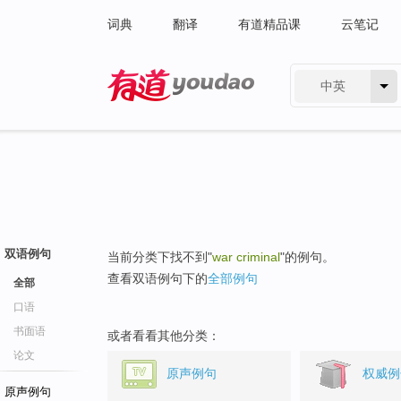
词典
翻译
有道精品课
云笔记
中英
有道 - 网易旗下搜索
双语例句
当前分类下找不到"
war criminal
"的例句。
查看双语例句下的
全部例句
全部
口语
书面语
或者看看其他分类：
论文
原声例句
权威例
原声例句