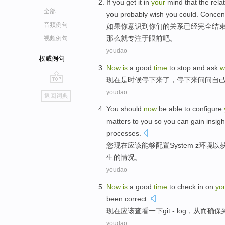
If
you
get
it in
your
mind that
the
rela
全部
you probably
wish
you
could
.
Concen
音频例句
如果
你
意识到
你们
的
关系
已经
完全
结
那么
就专注
于眼前
吧。
视频例句
youdao
权威例句
Now
is
a good
time
to
stop
and
ask
w
现在
是
时候
停下来
了，停下来
问问
自
go
youdao
返回词典
top
You
should
now
be
able to
configure
matters
to
you
so
you
can gain
insigh
processes
.
您
现在
应该
能够
配置
System
z
环境
以
生的情况。
youdao
Now
is
a good
time
to
check in on
yo
been
correct
.
现在
应该
查看
一下
git
- log，
从而
确保
youdao