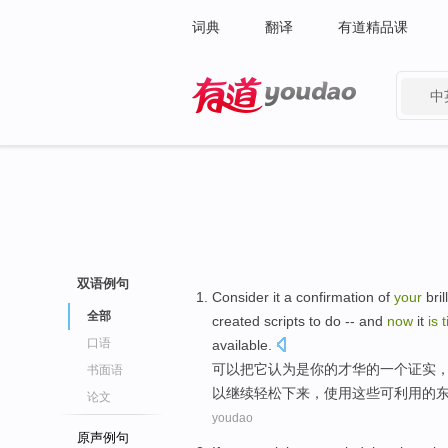
词典
翻译
有道精品课
中
有道 - 网易旗下搜索
双语例句
Consider
it
a
confirmation
of
your
bri
全部
created
scripts
to
do
-- and
now
it
is
口语
available
.
可以
把
它认为是
你
的
才华
的
一个
证实
书面语
以
继续
轻松下来，
使用
这些可利用的
论文
youdao
原声例句