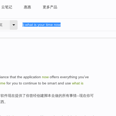
云笔记
惠惠
更多产品
英
lliance
that the
application
now
offers
everything
you
've
time
for you to continue to be smart and
use
what
is
，
软件
现在
提供了
你
曾经
创建
脚本
去
做
的
所有事情
--现在你可
东西
。