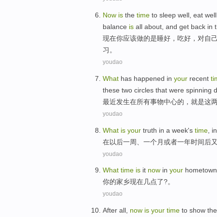
Now
is
the
time
to sleep
well
,
eat
well
balance
is
all about,
and
get
back in
现在
你应该做
的
是
睡
好
，
吃
好，
对
自
习。
youdao
What
has
happened
in
your
recent
t
these
two
circles
that were
spinning
d
最近
发生
在
所有
事物
中心
的
，
就是
这
youdao
What
is
your
truth
in
a week
's
time
, i
在
以后
一周
、
一
个
月
或者
一
年
时间
后
youdao
What
time
is
it
now
in
your
hometown
你
的
家乡
现在
几点了
?。
youdao
After all
,
now
is
your
time
to
show
th