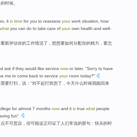
己
的
时候
。
eo
, it
is
time
for you to
reassess
your
work
situation
,
how
what
you can do
to
take care
of
your
own
health
and
well-
来
重新评估
你
的
工作
情况
了，想想
要
如何
分配你的
精力
，要
怎
nd
ask if
they
would
like service
now
or later. "
Sorry
to
have
ike
me
to
come back
to service
your
room
today
?"
候
需要
打扫，说：“
对不起
打扰
您
了，
今天
什么时候
我
能
回来
ollege
for
almost
7
months
now
and
it
is
true
what
people
aving
fun
".
有点不可
思议
，但可能
这
正印证了
人们
常
说
的那句：
快乐
的
时