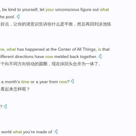
,
be
kind
to
yourself
,
let
your
unconscious figure out
what
the pool
.
己好点
，
让
你
的
潜意识
告诉你
什么是
平衡
，
然后
再
回到
泳池
练
ime
,
what
has happened at the
Center
of
All
Things
,
is
that
ifferent
directions
have
now
melded back
together.
两个
向
不同
方向
转动
的
圆圈
，
现在
掉
回头
合并为一体了。
n
a
month
's
time
or
a
year
from
now
?
又
看起来
怎样
呢？
?
e
world
what
you
're made
of
.