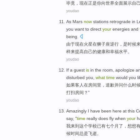
毕竟
，
现在
正是
你
向
世界
全面展示
自
youdao
As
Mars
now
stations
retrograde
in
L
you
want to
direct
your
energies
and
being
.
由于
现在
火星
在
狮子座
逆行
，
是
时候
样
来提高
自己
的
健康
和
幸福水平。
youdao
If
a
guest
is
in
the
room
,
apologize
a
disturbed
you
,
what
time
would
you l
如果
客人
在
房间
里，
道歉
并
问
什么
时
打扫房间？”
youdao
Amazingly
I
have been
here at
this
C
say
, "
time
really
does
fly
when
your
h
我
来到
这个
学校
已有
七
个月
了，想想
候
时间
总是飞逝
。