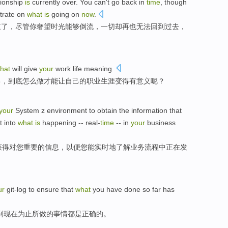
tionship
is
currently
over
. You
can
't
go back in
time
,
though
trate
on
what
is
going on
now
.
束
了，
尽管
你
奢望
时光
能够
倒流
，一切却
再也无法
回到过去，
hat
will
give
your
work
life
meaning
.
己
，到底
怎么
做
才能
让
自己的
职业
生涯
变得有
意义
呢？
your
System z
environment
to
obtain
the
information
that
t into
what
is
happening
-- real-
time
--
in
your
business
获得
对您
重要
的
信息
，
以便
您
能
实时
地
了解
业务流程中
正在
发
ur
git-log
to ensure
that
what
you
have
done
so far has
到现在为止
所
做
的事情都是正确的。