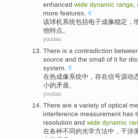
enhanced
wide
dynamic
range
,
more
features
.
该
球机
系统
包括
电子
成像
稳定
，
他
特点
。
youdao
There is
a
contradiction betwee
source and the
small
of it for
dis
system
.
在
热
成像
系统
中，
存在
信号源
动
小
的
矛盾
。
youdao
There are
a variety
of
optical
me
interference
measurement
has
t
resolution
and
wide
dynamic
ra
在
各种
不同
的
光学
方法
中
，
干涉