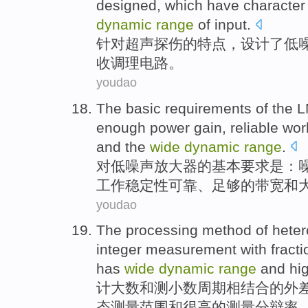
designed
, which have character
dynamic
range
of
input.
针对
超声
探伤的
特点
，
设计了
低
收
调理
电路
。
youdao
The
basic
requirements
of
the
L
enough
power
gain
,
reliable
wor
and
the
wide
dynamic
range
.
对
低
噪声
放大器
的
基本
要求
是：
工作
稳定性
可靠
、
足够
的
带宽
和
youdao
The
processing
method
of
hete
integer
measurement
with
fracti
has
wide
dynamic
range
and
hi
计大数
和
测
小数
周期
相结合
的
外
态
测量
范围
和
很高
的测量
分辩率