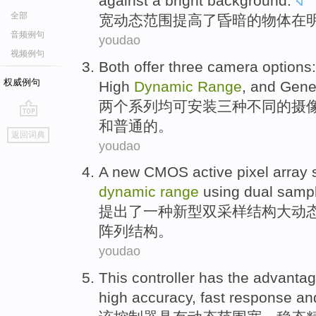
against
a
bright
background
.
全部
宽
动态
范围
提高了
昏暗
的
物体
在
音频例句
youdao
视频例句
Both
offer
three
camera
options:
权威例句
High
Dynamic
Range
,
and
Gene
两
个系列均可安装
三种
不同的
摄
和
普通
的。
go
返回词典
top
youdao
A
new
CMOS
active
pixel
array
dynamic
range
using dual
sampl
提出了
一种
新型
双
采样
结构
大
动
阵列
结构。
youdao
This
controller
has
the
advanta
high
accuracy
,
fast
response
an