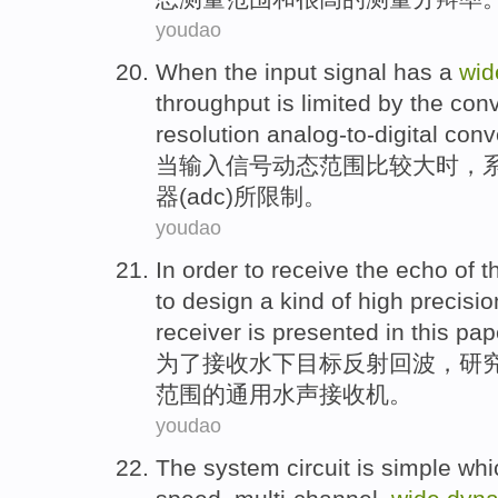
youdao
When
the input
signal
has
a
wid
throughput
is
limited
by the conv
resolution
analog-to-digital
conv
当
输入
信号
动态
范围
比较
大
时，
器
(adc)所
限制
。
youdao
In order to
receive
the echo
of t
to
design
a
kind
of
high precisio
receiver
is presented in this pap
为了
接收
水下
目标
反射
回波，研
范围
的
通用
水声接收机。
youdao
The
system
circuit
is simple
whi