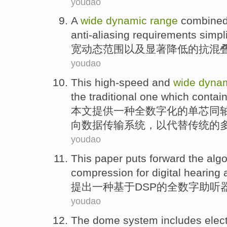
youdao
A
wide
dynamic
range
combined
anti-aliasing
requirements
simpli
宽
动态
范围
以及
显著
降低
的
抗混
youdao
This
high-speed
and
wide
dyna
the
traditional
one which contai
本文
提供
一种
全数字化的单芯同
向数据传输
系统
，以
代替
传统
的
youdao
This paper puts forward
the
algo
compression
for
digital
hearing
a
提出
一种
基于
DSP
的
全
数字
助听
youdao
The
dome
system
includes
elec