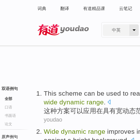
词典
翻译
有道精品课
云笔记
中英
有道 - 网易旗下搜索
双语例句
This
scheme
can be
used
to
rea
全部
wide
dynamic
range
.
口语
这种
方案
可以
应用
在
具有
宽
动态
书面语
youdao
论文
Wide
dynamic
range
improves
原声例句