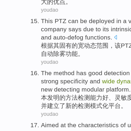
大
的
优点
。
youdao
This PTZ
can be
deployed in
a v
company says due to
its
intrinsi
and
auto-defog
functions
.
根据
其
固有
的
宽
动态
范围
，
该
PT
自动除雾
功能。
youdao
The
method has
good
detection
strong specificity
and
wide
dyna
new
detecting
modular
platform
.
本
发明
的方法
检测
能力
好
、灵敏
并
建立
了
新的
检测模式化平台。
youdao
Aimed at
the
characteristics
of u