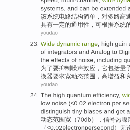
speed
,
multi-channel
,
wide
dyn
systems
, and
can be
extended
该
系统
电路
结构
简单，对
多路
高
具有一定的
通用性
，
可
根据系统
youdao
Wide
dynamic
range
,
high gain
of
integrators
and
Analog
to
Digi
the
effects
of
noise
,
including
qu
为了
要
抑制
噪声
效应
，
它包括
量
换器
要求
宽
动态
范围
，
高增益
和
youdao
The
high
quantum efficiency,
wi
low
noise
(<0.02
electron
per
se
distinguish
tiny
biases
and
get
a
动态
范围
宽
（70
db
），信号热
噪
（<0.02
electron
per
second
）无