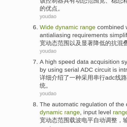
该
控制器
具有
动态
范围
宽
、稳态
的
优点
。
youdao
Wide
dynamic
range
combined 
antialiasing
requirements
simpli
宽
动态
范围
以及
显著
降低
的抗混
youdao
A
high speed
data
acquisition
s
by using
serial
ADC
circuit
is
in
详细
介绍
了
一种
采用
串行
adc
线路
统
。
youdao
The
automatic
regulation
of the
dynamic
range
,
input
level
rang
宽
动态
范围
载波
电平
自动
调整
，