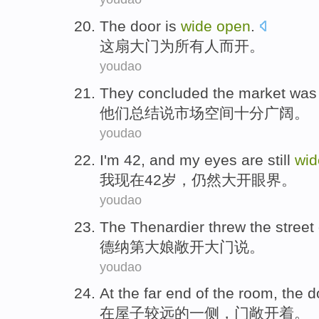
The
door
is
wide
open
.
这
扇大门
为
所有人而
开。
youdao
They
concluded the
market
wa
他们
总结
说
市场
空间
十分
广阔。
youdao
I
'm
42
, and my eyes
are still
wid
我
现在
42岁
，
仍然
大开眼界
。
youdao
The Thenardier threw
the street
德纳
第大娘
敞开
大门
说。
youdao
At
the
far
end
of the
room
,
the d
在
屋子
较远
的
一侧
，
门
敞开
着。