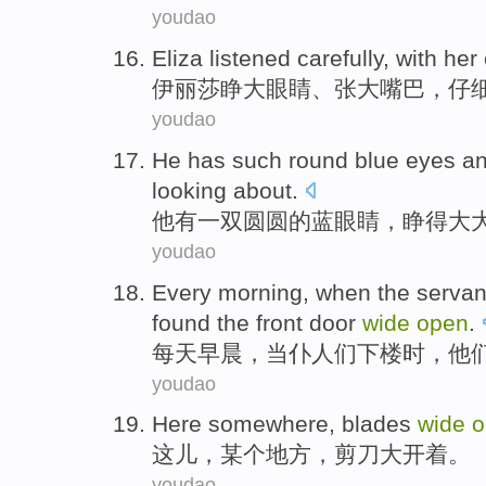
youdao
Eliza
listened
carefully
, with her
伊丽莎睁
大
眼睛
、张大
嘴巴
，
仔
youdao
He
has
such round
blue
eyes
an
looking about
.
他
有
一双
圆圆的
蓝
眼睛
，
睁
得
大
youdao
Every
morning
,
when
the servan
found
the front door
wide
open
.
每天
早晨
，
当
仆人
们
下楼
时，
他
youdao
Here
somewhere
,
blades
wide
o
这儿
，
某个地方
，
剪刀
大
开着
。
youdao