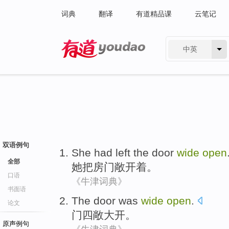
词典
翻译
有道精品课
云笔记
中英
有道 - 网易旗下搜索
双语例句
She
had left
the door
wide
open
全部
她
把
房门敞开着。
口语
《牛津词典》
书面语
The door
was
wide
open
.
论文
门
四
敞
大
开
。
原声例句