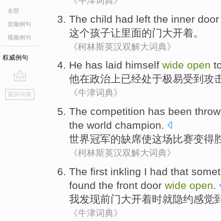
《牛津词典》
全部
The
child
had left
the inner
door
音频例句
这个
孩子
让
里面
的
门
大
开着
。
视频例句
《柯林斯英汉双解大词典》
权威例句
He
has
laid himself
wide
open
to
他
在政治上
已经
处于
极易
受到攻
go
《牛津词典》
返回词典
top
The competition
has been thro
the
world
champion
.
世界
冠军
的
缺席
使
这场
比赛变得
《柯林斯英汉双解大词典》
The first
inkling
I had that
somet
found
the
front door
wide
open
.
我
发现
前门
大
开着
时
就
隐约感觉
《牛津词典》