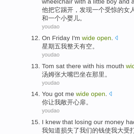
wheelchair with a little boy and 
他
把它踢开，发现一个受惊的女
和一个小婴儿。
youdao
On Friday
I
'm
wide
open
.
星期五
我整天有空。
youdao
Tom
sat
there
with his mouth
wi
汤姆
张大
嘴巴
坐在
那里
。
youdao
You
got
me
wide
open
.
你
让
我
敞开
心扉。
youdao
I
knew that
losing
our
money
ha
我
知道
损失了
我们
的
钱
使
我
大
受