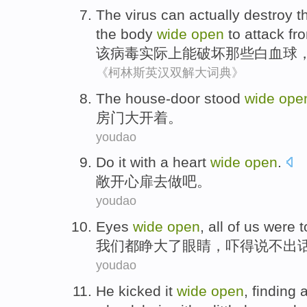
The
virus
can
actually
destroy
t
the
body
wide
open
to attack
fr
该
病毒
实际上
能
破坏
那些
白血球
《柯林斯英汉双解大词典》
The house-door stood
wide
ope
房门
大开着。
youdao
Do
it with a heart
wide
open
.
敞开
心扉
去做
吧。
youdao
E
yes
wide
open
, all of us were 
我
们都睁大了眼睛，吓得说不出
youdao
H
e kicked it
wide
open
, finding