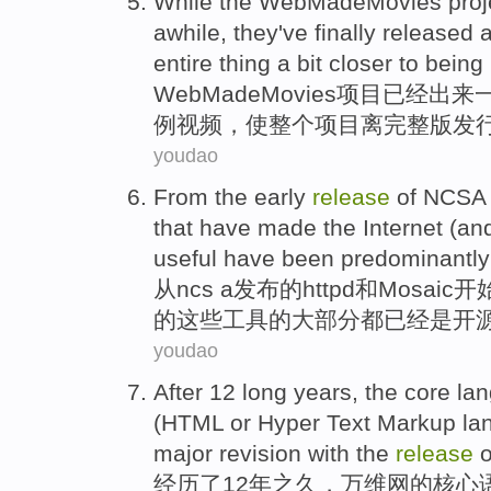
While the
WebMadeMovies
proj
awhile
,
they
've finally
released
entire
thing
a bit
closer to
being 
WebMadeMovies
项目
已经
出来
例
视频
，
使
整个
项目
离
完整版
发
youdao
From
the early
release
of
NCSA
that
have
made
the Internet
(an
useful have
been
predominantl
从
ncs a
发布
的
httpd
和
Mosaic
开
的
这些
工具
的大部分
都已经
是
开
youdao
After
12
long
years
, the
core
la
(
HTML
or
Hyper Text
Markup
la
major
revision
with the
release
o
经历了
12
年之
久
，
万维网
的
核心