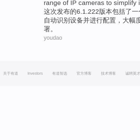
range
of
IP
cameras
to
simplify
这次
发布
的
6.1.222
版本
包括了
一
自动
识别
设备并进行
配置
，大幅
署。
youdao
关于有道
Investors
有道智选
官方博客
技术博客
诚聘英