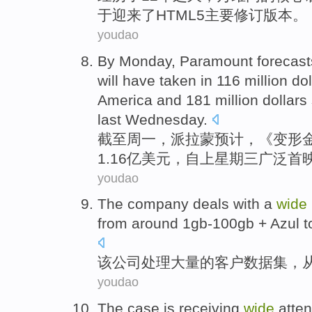
于
迎来
了
HTML5
主要
修订
版本
。
youdao
By
Monday
,
Paramount
forecast
will
have taken in 116 million
dol
America
and 181 million dollars
last Wednesday
.
截至
周一
，
派拉蒙
预计
，《变形
1.16亿
美元
，
自
上
星期三广泛
首
youdao
The
company
deals with
a
wide
from
around
1
gb
-100gb + Azul t
该
公司
处理
大量
的
客户
数据
集
，
youdao
The case
is
receiving
wide
atten