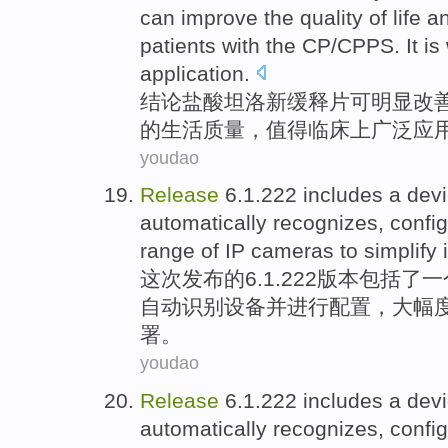
can
improve
the
quality
of
life
an
patients with
the
CP
/
CPPS
.
It i
application
.
结论
盐酸
坦洛新缓释片
可
明显
改
的
生活
质量
，
值得
临床上
广泛
应
youdao
Release
6.1.222
includes
a
dev
automatically
recognizes
,
confi
range
of
IP
cameras
to
simplify
这次
发布
的
6.1.222
版本
包括了
一
自动
识别
设备并进行
配置
，大幅
署。
youdao
Release
6.1.222
includes
a
dev
automatically
recognizes
,
confi