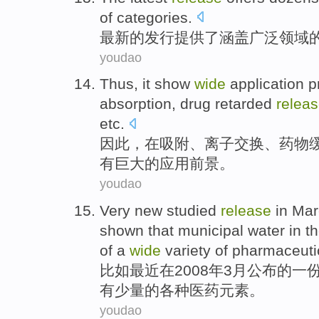
of categories.
最新
的
发行
提供了
涵盖
广泛领域
youdao
Thus
,
it show
wide
application
p
absorption
,
drug
retarded
relea
etc
.
因此
，
在
吸附
、离子交换、
药物
有
巨大
的
应用
前景
。
youdao
Very
new
studied
release
in
Mar
shown
that
municipal
water
in
t
of
a
wide
variety of
pharmaceuti
比如
最近
在
2008年
3月
公布
的
一
有
少量
的
各种
医药
元素
。
youdao