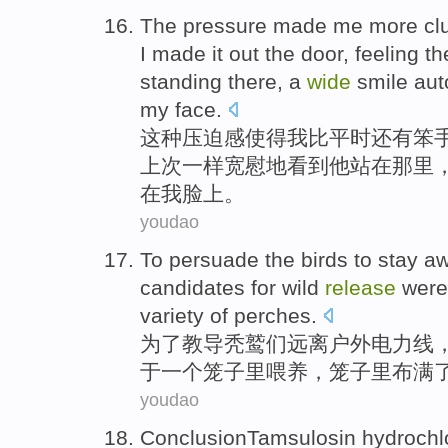
The
pressure
made
me
more
cl
I
made it out
the door
,
feeling th
standing
there
,
a
wide
smile
aut
my
face
.
这种
压迫感
使得
我
比
平时
还有
笨
上次
一样
宽慰地
看到
他
站在
那里
在我脸上。
youdao
To
persuade the
birds to
stay a
candidates for wild
release
were
variety
of
perches
.
为了
教导
秃鹫
们
远离
户外电力线
于
一
个
笼子
里喂养，笼子里布满
youdao
ConclusionTamsulosin hydrochl