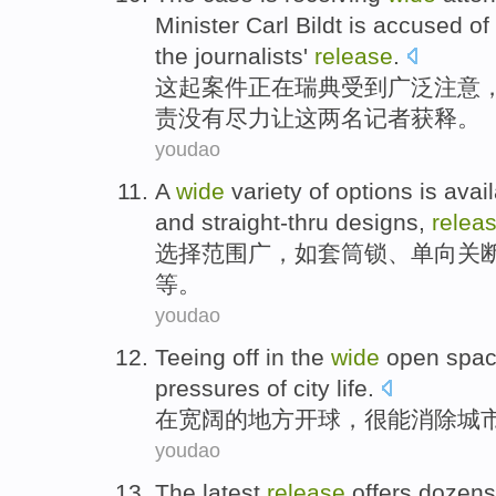
Minister
Carl
Bildt
is accused
of
the
journalists
'
release
.
这起
案件
正在
瑞典
受到
广泛
注意
责
没有
尽力让
这
两名记者获释。
youdao
A
wide
variety
of
options
is avai
and straight-thru
designs,
relea
选择
范围
广，
如
套筒
锁
、
单向
关
等。
youdao
Teeing
off
in
the
wide
open spa
pressures
of
city
life
.
在
宽阔
的
地方
开球
，很能消除
城
youdao
The latest
release
offers
dozen