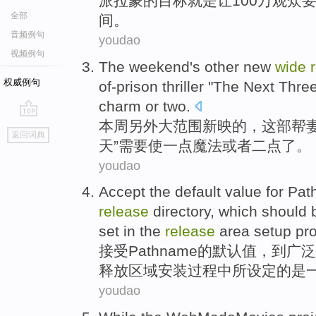
派拉蒙
的
目标
就是
让
100万
观众
全部
间。
音频例句
youdao
视频例句
The weekend
's
other
new
wide
权威例句
of-prison
thriller "
The
Next
Thre
charm
or
two
.
本周
另外
大
范围
新
映的，
这部
帮
go
返回词典
top
天
”
需要
使
一点
魔法或者二点了。
youdao
Accept
the default
value
for
Pat
release
directory
,
which
should 
set
in
the
release
area
setup
pr
接受
Pathname
的
默认
值
，
到
广泛
释放
区域
安装
过程
中
所
设定
的是
youdao