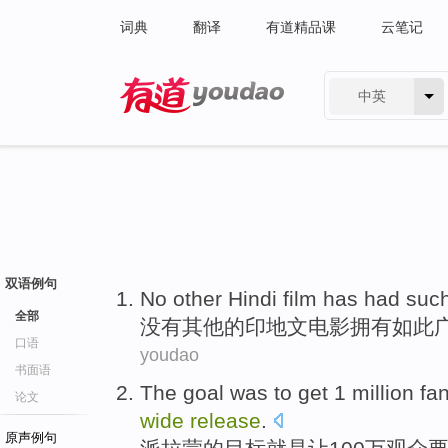
词典
翻译
有道精品课
云笔记
中英
有道 - 网易旗下搜索
双语例句
No
other
Hindi
film
has had
suc
全部
没有
其他
的
印地文
电影
拥有
如此
口语
youdao
书面语
The
goal
was
to get
1 million
fa
论文
wide
release
.
原声例句