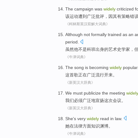
The
campaign
was
widely
criticized
f
该
运动
遭到
广泛
批评，因
其
有策略
错
《柯林斯英汉双解大词典》
Although
not
formally trained
as an
a
period
.
虽然
他
不是
科班
出身
的
艺术
史学家
，
《牛津词典》
The
song
is becoming
widely
popular
这
首歌
正在
广泛
流行开来
。
《新英汉大辞典》
We
must
publicize
the meeting
widely
我们
必须
广泛地
宣扬
这次
会议。
《新英汉大辞典》
She
's very
widely
read
in
law
.
她
在
法律
方面
知识渊博
。
《牛津词典》