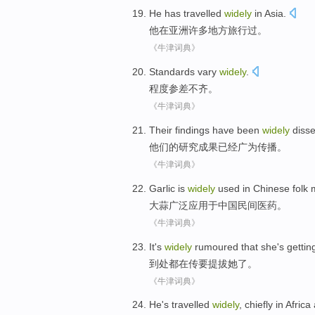
He
has travelled
widely
in
Asia
.
他
在亚洲许多地方旅行
过
。
《牛津词典》
Standards vary
widely
.
程度
参差不齐
。
《牛津词典》
Their
findings
have been
widely
diss
他们的
研究成果
已经
广为
传播。
《牛津词典》
Garlic
is
widely
used
in Chinese
folk
大蒜
广泛
应用
于中国
民间
医药。
《牛津词典》
It's
widely
rumoured that
she
's
gettin
到处都在传
要提拔
她
了。
《牛津词典》
He
's travelled
widely
,
chiefly
in
Africa