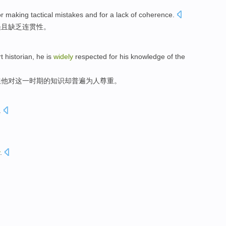
or
making
tactical
mistakes
and
for a
lack of
coherence
.
误
且
缺乏
连贯性。
rt
historian
,
he
is
widely
respected
for
his
knowledge
of
the
但
他
对
这
一时期的
知识
却
普遍
为人尊重
。
.
.