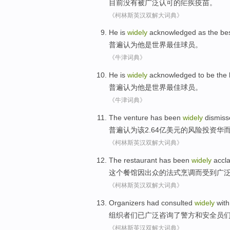
目前
没有
被广泛
认可
的
疟疾
疫苗
。
《柯林斯英汉双解大词典》
He
is
widely
acknowledged
as
the be
普遍
认为
他
是
世界
最佳
球员
。
《牛津词典》
He
is
widely
acknowledged
to be
the 
普遍
认为
他
是
世界
最佳
球员
。
《牛津词典》
The
venture
has
been
widely
dismiss
普遍
认为该2.64亿美元的
风险投资
华
《柯林斯英汉双解大词典》
The
restaurant
has
been
widely
accl
这个
餐馆
因
出众的
法式
烹调而
受到
广
《柯林斯英汉双解大词典》
Organizers
had
consulted
widely
wit
组织者们
已
广泛
咨询了
警方
和
安全员
《柯林斯英汉双解大词典》