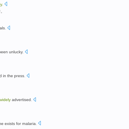
ly
.
传
。
als
.
。
been unlucky
.
 in the press.
widely
advertised
.
ne
exists
for
malaria
.