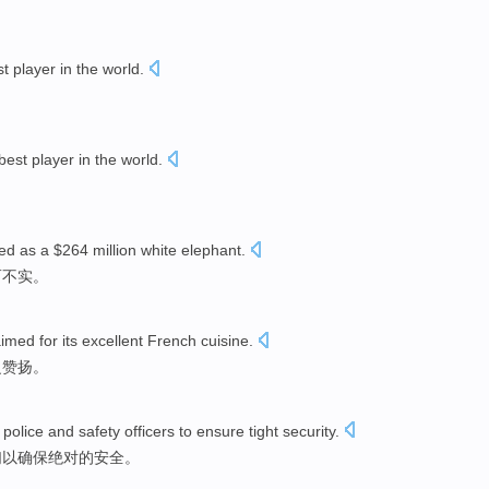
st
player
in
the world
.
best
player
in
the world
.
ed as a $264 million white
elephant
.
而不实
。
aimed
for its
excellent
French
cuisine
.
泛
赞扬
。
h
police
and
safety
officers
to
ensure
tight
security
.
们
以
确保
绝对的
安全
。