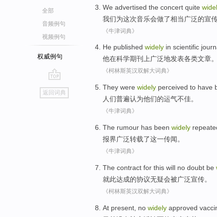
We
advertised
the
concert
quite
wide
全部
我们
为这次
音乐会
做了
相当
广泛的
宣
音频例句
《牛津词典》
视频例句
He
published
widely
in
scientific
journ
权威例句
他
在
科学
期刊
上
广泛地
发表
各类文章
《柯林斯英汉双解大词典》
go
They
were
widely
perceived
to
have 
返回词典
top
人们
普遍
认为他们
的
运气
不佳。
《牛津词典》
The rumour
has been
widely
repeated
报界
广泛转载了这一传闻。
《牛津词典》
The
contract
for this will
no doubt
be
就此达成
的
协议
无疑
会
被
广泛
宣传
。
《柯林斯英汉双解大词典》
At present
,
no
widely
approved
vacci