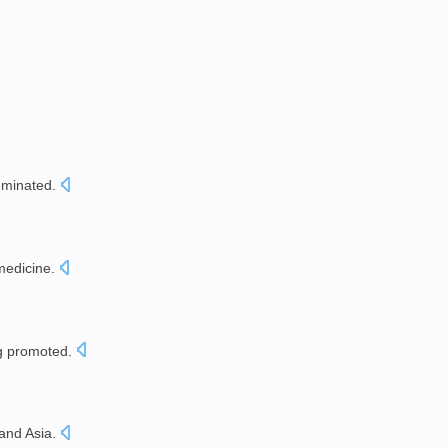
eminated
.
medicine
.
g
promoted.
and
Asia
.