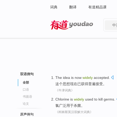
词典
翻译
有道精品课
中
有道 - 网易旗下搜索
双语例句
The
idea
is now
widely
accepted
.
全部
这个
思想
现在
已获得普遍
接受
。
口语
《牛津词典》
书面语
Chlorine
is
widely
used to
kill germs
.
论文
氯
广泛
用于
杀菌
。
《柯林斯英汉双解大词典》
原声例句