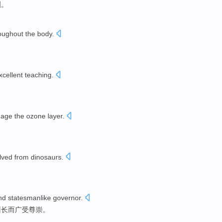
洲。
roughout the
body
.
xcellent
teaching
.
age
the ozone layer
.
lved
from
dinosaurs
.
。
nd
statesmanlike
governor
.
州长
而
广
受尊崇
。