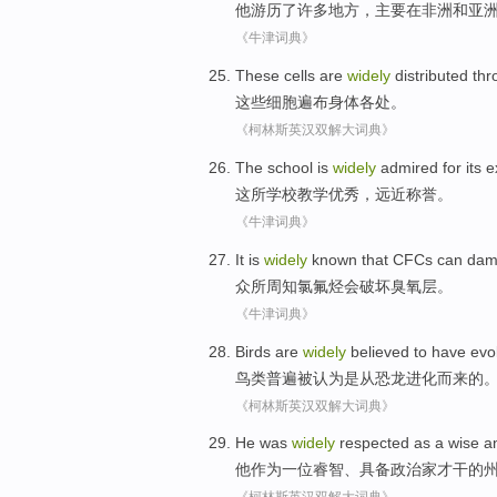
他
游历
了许多地方，
主要
在
非洲
和
亚
《牛津词典》
These
cells
are
widely
distributed th
这些
细胞
遍布
身体
各处。
《柯林斯英汉双解大词典》
The
school
is
widely
admired for its
e
这
所学校
教学
优秀
，远近
称誉
。
《牛津词典》
It is
widely
known
that CFCs
can
dam
众所周知
氯氟烃
会
破坏
臭氧层
。
《牛津词典》
Birds
are
widely
believed
to have evo
鸟类
普遍
被
认为
是从恐龙进化而
来
的
《柯林斯英汉双解大词典》
He
was
widely
respected
as
a
wise
a
他
作为
一位
睿智
、具备
政治家
才干的