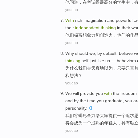
他
问道
，在
考试
得最高分
的
学生
中
，
youdao
With
rich
imagination
and
powerful cre
their
independent
thinking
in their
wo
他们
极富
想象力
和
创造力
，
他们
的
作
youdao
Why should
we
, by default,
believe
w
thinking
self
just
like
us
—
behaviors
为什么
我们
会天真地
以为
，
只要
只言
和
想法
？
youdao
We
will
provide
you
with
the
freedom
and
by
the time you
graduate
,
you
a
personality
.
我们
将
竭尽全力
给
大家
提供
一
个追求
将会成为一个
成熟
的年轻人，
具有
独
youdao