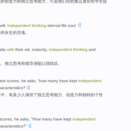
生
的
创造力
和
独立
思考
能力，可是
他们
却把
重点
放在给学生提
will
,
Independent
thinking
eternal
life
soul
.
考
的
永生
的
灵魂
。
aily
with
their
wit
,
maturity
,
independent
thinking
and
熟
、
独立
思考
和
领导潜能
让
我
惊叹。
test
scores
,
he
asks
, '
how many
have
kept
independent
haracteristics
?
生
中
，
有
多少
人
保持了
独立
思考能力
、
创造力
和
独特
的
个性
scores
,
he
asks
, "
How many
have
kept
independent
haracteristics
?"