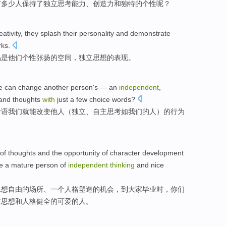
有
多少
人
保持了
独立
思考能力
、
创造力
和
独特
的
个性
呢？
ativity
,
they
splash
their
personality
and
demonstrate
rks
.
品是
他们
个性张扬
的空间，
独立
思想
的
表现
。
e
can
change
another person
's — an
independent
,
and
thoughts
with
just a few choice words?
片语我们
就能
改变
他人
（
独立
、自主
思考
如
我们
的人）的
行为
of
thoughts
and the
opportunity
of character development
re
a
mature
person
of
independent
thinking
and
nice
思想
自由
的
场所、一个人格塑造
的
机会
，
到
大家
毕业时
，
你们
立
思想
和
人格健全
的可爱
的
人
。