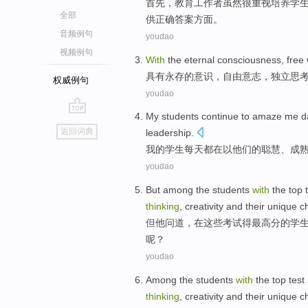
首先
，
教育
工作者虽然很重视培养
学
全部
供正确答案方面。
音频例句
youdao
视频例句
With
the
eternal
consciousness
,
free
具有
永存
的
意识
，
自由
意志
，
独立
思
权威例句
youdao
My
students
continue
to amaze
me
d
go
返回词典
leadership
.
top
我
的
学生
每天都
在以
他们的
聪慧
、
成
youdao
But
among
the
students
with
the
top
thinking
,
creativity
and
their unique
c
但
他
问道
，在
这些
考试
得最高分
的
学
呢？
youdao
Among the
students
with
the
top
test
thinking
,
creativity
and
their unique
c