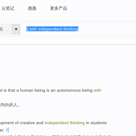
云笔记
惠惠
更多产品
英
 is that a
human
being
is
an
autonomous
being
with
较
内向
的
人
。
lopment
of
creative
and
independent
thinking
in
students
er
.