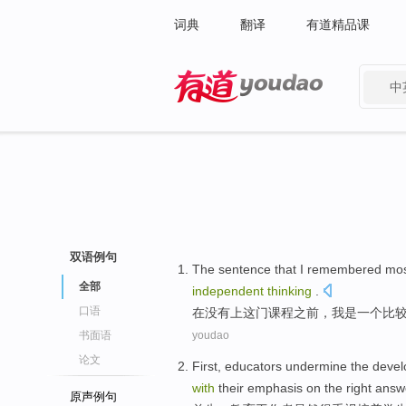
词典
翻译
有道精品课
中
有道 - 网易旗下搜索
双语例句
The
sentence that
I
remembered most
全部
independent
thinking
.
口语
在
没有上这门课程之前，
我
是
一个
比
书面语
youdao
论文
First
,
educators
undermine the deve
with
their
emphasis
on the
right
answ
原声例句