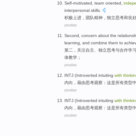
Self-motivated
,
team
oriented,
indep
interpersonal
skills
.
积极上进
，
团队
精神，
独立
思考
和
良
youdao
Second
,
concern about
the
relations
learning
, and
combine
them
to
achie
第二
，
关注
自主
、独立
思考
与
合作
学
体教学；
youdao
INTJ
(Introverted intuiting
with
thinki
内向
，藉由
思考
观察：
这
是
所有
类型
youdao
INTJ
(Introverted intuiting
with
thinki
内向
，藉由
思考
观察：
这
是
所有
类型
youdao