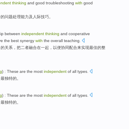
endent
thinking
and
good
troubleshooting
with
good
好
的
问题
处理
能力
及
人际
技巧。
hip between
independent
thinking
and
cooperative
ve
the
best
synergy
with
the
overall
teaching.
习
的
关系
，
把
二者融合
在一起
，
以便协同
配合
来
实现
最佳
的整
ng
) :
These
are
the most
independent
of
all
types
.
中
最
独特
的
。
ng
) :
These
are
the most
independent
of
all
types
.
中
最
独特
的
。