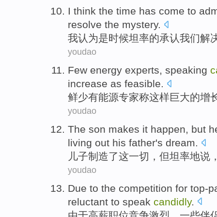
I
think
the
time
has come to
adm
resolve
the mystery
.
我
认为
是
时候
坦率的
承认
我们
解
youdao
Few
energy
experts
, speaking
c
increase
as
feasible
.
鲜
少有
能源
专家
称
这样
巨大的
增
youdao
The
son
makes
it
happen
,
but
h
living
out
his
father's
dream
.
儿子
制造了
这
一切
，
但
坦率
地说
youdao
Due
to the
competition
for
top-p
reluctant
to
speak
candidly
.
由于
高薪
职位
竞争
激烈，
一些
伴