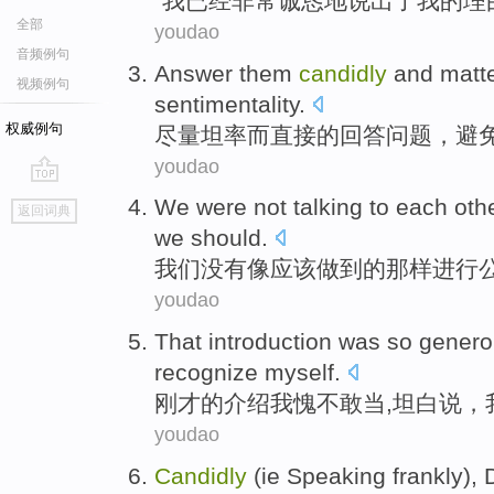
“
我
已经
非常
诚恳地说出了
我
的
理
全部
youdao
音频例句
Answer
them
candidly
and matte
视频例句
sentimentality
.
权威例句
尽量
坦率
而
直接的
回答
问题，
避
youdao
go
We
were not
talking to each
oth
返回词典
top
we should
.
我们
没有
像
应该做到的
那样
进行
youdao
That
introduction
was
so
genero
recognize
myself
.
刚才的
介绍
我愧
不敢当
,坦白说，
youdao
Candidly
(ie
Speaking
frankly
),