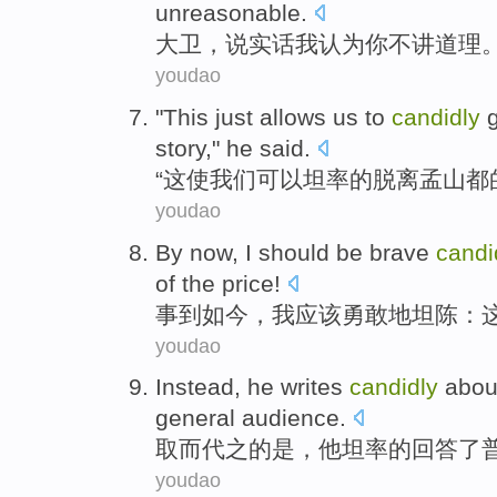
unreasonable
.
大卫
，
说实话
我
认为
你
不
讲
道理
youdao
"
This just
allows
us
to
candidly
story
,"
he
said
.
“
这
使
我们
可以
坦率的
脱离
孟山都
youdao
By
now
,
I
should be
brave
candi
of the
price
!
事
到
如今
，
我
应该
勇敢
地
坦陈
：
youdao
Instead
,
he
writes
candidly
abou
general audience.
取而代之
的是，
他
坦率
的回答了
youdao