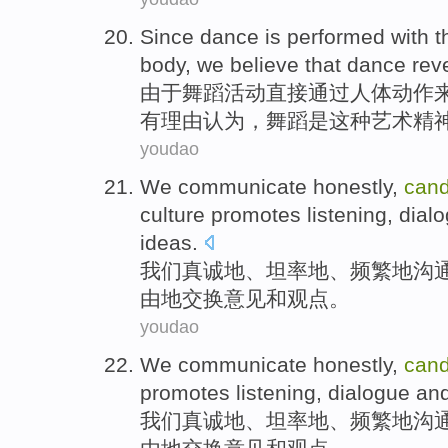
Since
dance
is
performed
with
t
body,
we
believe
that dance
rev
由于
舞蹈
活动直接
通过
人体
动作
有理由认为
，舞蹈是这种艺术
精
youdao
We
communicate
honestly
,
cand
culture
promotes
listening
,
dial
ideas
.
我们
真诚地
、
坦率
地、频繁地
沟
由
地
交换
意见
和
观点。
youdao
We
communicate
honestly
,
cand
promotes
listening
, dialogue an
我们
真诚地
、
坦率
地、
频繁
地
沟