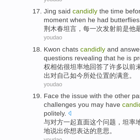
Jing said
candidly
the
time
befo
moment when
he had butterflies
荆木春
坦言，
每一
次
发射
前
是
他
youdao
Kwon
chats
candidly
and
answe
questions
revealing that he
is
pr
权相
佑很
坦率
地
回答
了
许多
以前
出
对
自己
如今所
处位置
的满意。
youdao
Face
the
issue
with
the other pa
challenges
you
may
have
candi
politely
.
与
对方
一起
直面
这个
问题
，坦率
地
说出
你
想
表达的意思。
youdao