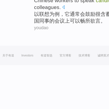
Chinese
workers
to
speak
candi
colleagues
.
以联想
为
例
，它
通常会
鼓励
很含
国
同事
的
会议
上可以
畅所欲言
。
youdao
关于有道
Investors
有道智选
官方博客
技术博客
诚聘英