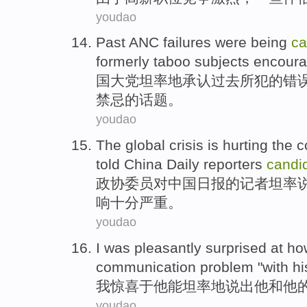
youdao
Past
ANC
failures
were being
ca
formerly
taboo
subjects
encour
国大党
坦率
地
承认
过去
所犯的
错
禁忌
的
话题
。
youdao
The
global
crisis
is
hurting
the
c
told
China
Daily
reporters
candid
政协委员
对
中国
日报
的
记者
坦率
响
十分
严重
。
youdao
I
was
pleasantly
surprised at
ho
communication
problem
"
with
hi
我
惊喜
于
他
能
坦率
地说出
他
和
他
youdao