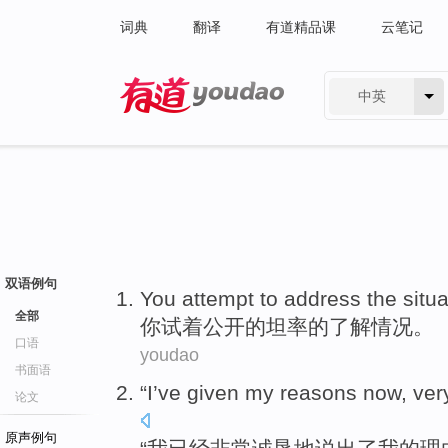
词典
翻译
有道精品课
云笔记
中英
有道 - 网易旗下搜索
双语例句
You
attempt
to address
the
situa
全部
你
试
着公开
的
坦率的了解
情况
。
口语
youdao
书面语
“
I
’ve given
my
reasons
now,
ver
论文
原声例句