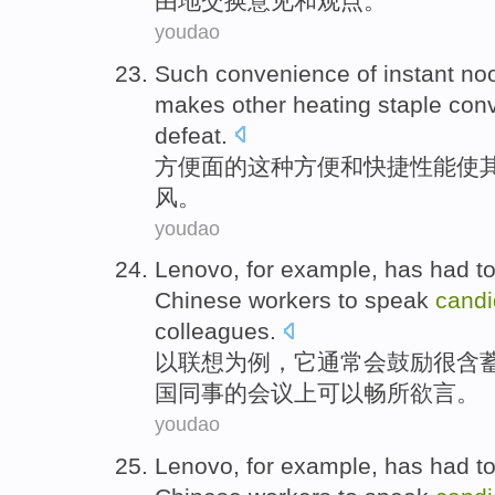
由
地
交换
意见
和
观点
。
youdao
Such
convenience
of
instant no
makes
other
heating
staple
con
defeat
.
方便面
的
这种
方便
和
快捷
性能
使
风
。
youdao
Lenovo
,
for
example
, has had t
Chinese
workers
to
speak
candi
colleagues
.
以联想
为
例
，它
通常会
鼓励
很含
国
同事
的
会议
上可以
畅所欲言
。
youdao
Lenovo
,
for
example
, has had t