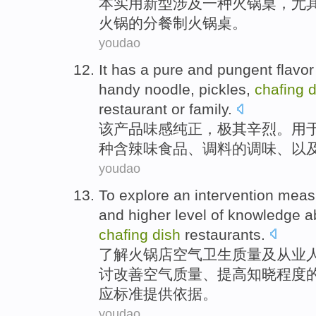
本
实用新型
涉及
一
种
火锅
桌
，
尤
火锅的分餐制火锅桌。
youdao
It
has
a pure
and pungent
flavor
handy noodle
,
pickles
,
chafing
d
restaurant
or
family
.
该
产品
味
感
纯正
，极其
辛烈
。
用
种含辣味食品、调料的调味、
以
youdao
To explore
an intervention
meas
and
higher
level
of
knowledge
a
chafing
dish
restaurants.
了解
火锅店
空气
卫生
质量
及从业
讨
改善
空气质量、
提高
知晓程度
应标准提供依据。
youdao