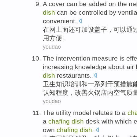
A
cover
can
be added
on the ne
dish
can
be
controlled
by
ventil
convenient
.
在
网上面还
可
加设
盖子
，
可以
通
用
方便。
youdao
The
intervention
measure
is
eff
increasing
knowledge
about air
dish
restaurants.
卫生
知识
培训
和
一系列干预
措施
认知程度，
改善
火锅店内
空气
质
youdao
The utility
model
relates
to
a
cha
a
chafing
dish
desk
with which e
own
chafing
dish
.