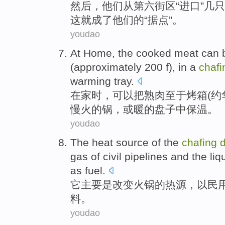
然后
，
他们
从
第六
街区
“
进口
”
几
只
这就
成了
他们的“
据点
”。
youdao
At Home
, the cooked meat
can 
(
approximately
200
f
),
in a
chaf
warming
tray
.
在家
时，
可以
把熟肉
至于
烤箱
(
约
慢火
的
锅
，或暖的盘子中保温。
youdao
The
heat source
of
the
chafing
d
gas of
civil
pipelines
and
the
liq
as
fuel
.
它主要
是
改变
火锅
的
热源
，以
民
料。
youdao