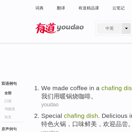
词典
翻译
有道精品课
云笔记
中英
有道 - 网易旗下搜索
双语例句
We
made
coffee
in
a
chafing
di
全部
我们
用
暖
锅
烧
咖啡
。
口语
youdao
书面语
Special
chafing
dish
.
Delicious i
论文
特色
火锅
，
口味
鲜美
，
欢迎
品尝
原声例句