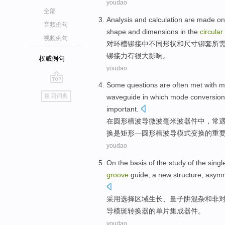
youdao
全部
Analysis
and
calculation
are made
on
音频例句
shape
and
dimensions
in
the
circular
视频例句
对
环
槽
铆接
中
不同
形状
和
尺寸
铆
套
所
铆接力
有
很大影响。
权威例句
youdao
Some
questions
are often
met with
m
go
返回词典
waveguide
in
which
mode conversion 
top
important
.
在
圆形
槽
波导
微波毫米波器件
中
，
常
换
是
矩形—圆形槽波导模式变换的
重
youdao
On the basis
of
the study of the
singl
groove
guide, a new structure, asym
采用选择区域生长、量子阱混杂
和
非
导模斑
转换器
的
单
片集成器件。
youdao