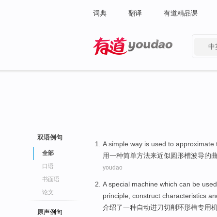
词典
翻译
有道精品课
中
有道 - 网易旗下搜索
双语例句
A
simple
way
is
used
to
approximate
全部
用
一种
简单
方法
来
近似
圆形
槽
波导
的
口语
youdao
书面语
A
special
machine
which can be used
论文
principle
,
construct
characteristics
an
介绍
了
一种
自动进刀
切削
环形
槽
专用
原声例句