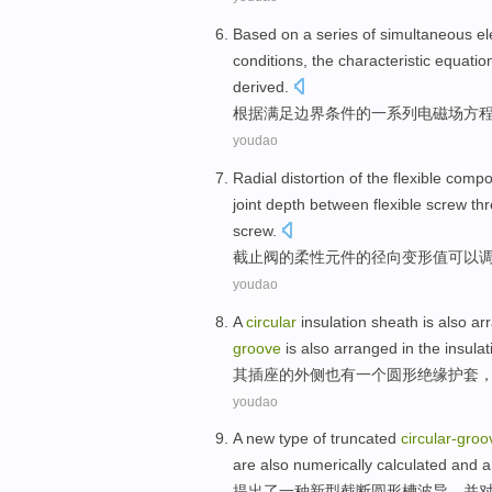
Based on
a series
of
simultaneous el
conditions
,
the
characteristic
equatio
derived
.
根据
满足
边界
条件
的
一系列
电磁场
方
youdao
Radial
distortion
of
the
flexible
compo
joint
depth
between flexible screw
th
screw
.
截止
阀
的
柔性
元件
的
径向
变形值
可以
youdao
A
circular
insulation
sheath
is
also
ar
groove
is also arranged
in
the insulat
其插座
的
外侧
也
有
一
个
圆形
绝缘
护
套
youdao
A
new
type of
truncated
circular-
groo
are
also
numerically
calculated
and
a
提出了
一种
新型
截断
圆形槽波导，
并