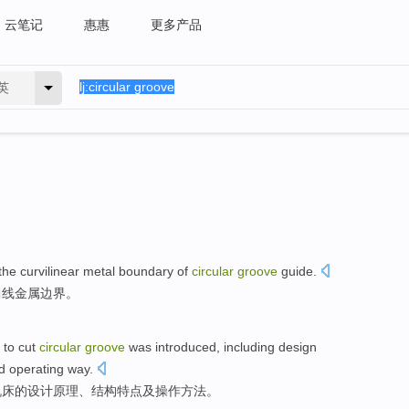
云笔记
惠惠
更多产品
英
the
curvilinear
metal
boundary
of
circular
groove
guide
.
曲线
金属
边界
。
 to
cut
circular
groove
was introduced
, including
design
d
operating
way
.
机床
的
设计
原理
、
结构
特点
及
操作
方法。