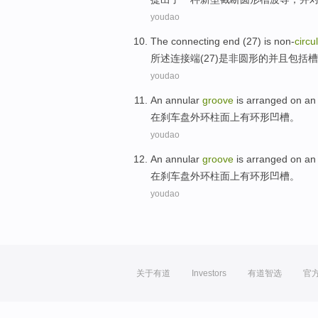
youdao
The connecting
end
(
27
)
is non-
circu
所
述
连接
端
(
27
)
是非
圆形的
并且
包括
槽
youdao
An annular
groove
is arranged
on
an
在
刹车
盘外
环
柱面
上
有
环形
凹槽
。
youdao
An annular
groove
is arranged
on
an
在
刹车
盘外
环
柱面
上
有
环形
凹槽
。
youdao
关于有道
Investors
有道智选
官