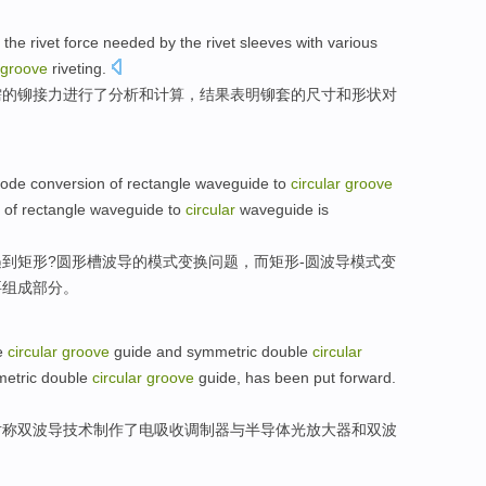
the
rivet
force
needed by
the
rivet
sleeves
with
various
groove
riveting
.
需
的
铆接
力
进行
了
分析
和
计算
，结果表明铆套的尺寸和形状
对
ode
conversion
of
rectangle
waveguide
to
circular
groove
of rectangle waveguide to
circular
waveguide
is
遇到
矩形
?圆形槽波导
的
模式
变换
问题
，
而
矩形-圆波导模式变
要
组成部分。
e
circular
groove
guide
and
symmetric
double
circular
metric double
circular
groove
guide, has been put
forward
.
对称
双
波导
技术制作了电吸收调制器与半导体光放大器和双波