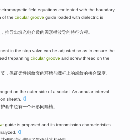
ectromagnetic field
equations
contented with
the
boundary
n
of
the
circular
groove
guide
loaded
with dielectric
is
程
，推导出
填充
电介质
的
圆形
槽
波导
的
特征
方程
。
nent
in the
stop
valve
can be
adjusted
so as to
ensure
the
read
trepanning
circular
groove
and
screw thread
on
the
调节
，
保证
柔性
螺纹
套的
环
槽
与
螺杆
上
的螺纹的
接合
深度
。
ranged on
the
outer
side of a
socket
.
An
annular
interval
ion sheath.
，护套
中
也有一
个
环形
间隔
槽
。
ve
guide is
proposed
and
its
transmission
characteristics
nalyzed
.
对
其
传输
特性
进行了数值
计算
和分析。