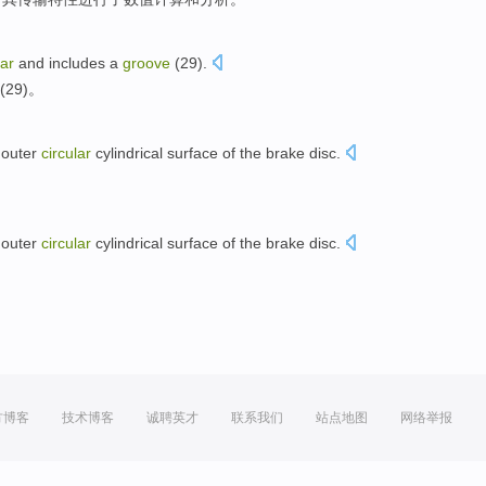
lar
and
includes
a
groove
(
29
).
(29)。
 outer
circular
cylindrical surface
of
the
brake
disc
.
 outer
circular
cylindrical surface
of
the
brake
disc
.
方博客
技术博客
诚聘英才
联系我们
站点地图
网络举报