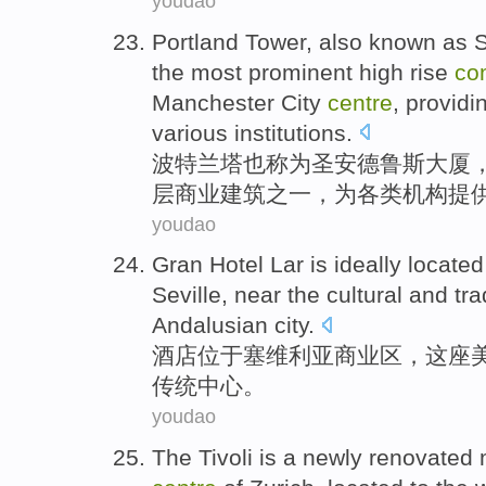
youdao
Portland
Tower
,
also
known as
S
the
most
prominent
high rise
co
Manchester
City
centre
,
providi
various
institutions
.
波特兰
塔
也
称为
圣
安德鲁斯
大厦
层
商业
建筑
之一
，
为
各类
机构
提
youdao
Gran
Hotel
Lar is ideally
located
Seville
, near the
cultural
and
tra
Andalusian
city
.
酒店
位于
塞维利亚
商业区，这座
传统
中心
。
youdao
The Tivoli
is
a
newly renovated