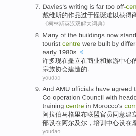
Davies
's
writing
is far too
off-
cen
戴维斯
的
作品
过于
怪诞
难以获得
《柯林斯英汉双解大词典》
Many
of the
buildings
now
stand
tourist
centre
were
built
by
diffe
early 1980
s
.
许多
现在
矗立
在
商业
和
旅游
中心
宗族
协会
建造
的。
youdao
And AMU
officials have
agreed 
Co-operation
Council
with head
training
centre
in
Morocco
's
com
阿拉伯
马格里布联盟
官员
同意
建
部
设在阿尔及尔
，
培训
中心
设在
youdao