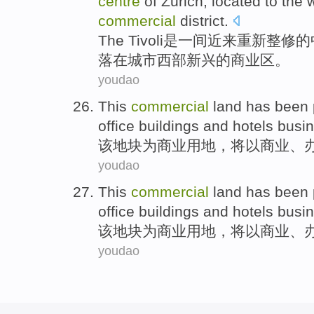
centre
of
Zurich
,
located
to
the 
commercial
district
.
The
Tivoli
是
一
间近来重新
整修
的
落
在
城市
西部
新兴
的
商业区。
youdao
This
commercial
land has been
office buildings
and
hotels
busin
该
地块
为
商业
用地，将以
商业
、
youdao
This
commercial
land has been
office buildings
and
hotels
busin
该
地块
为
商业
用地，将以
商业
、
youdao