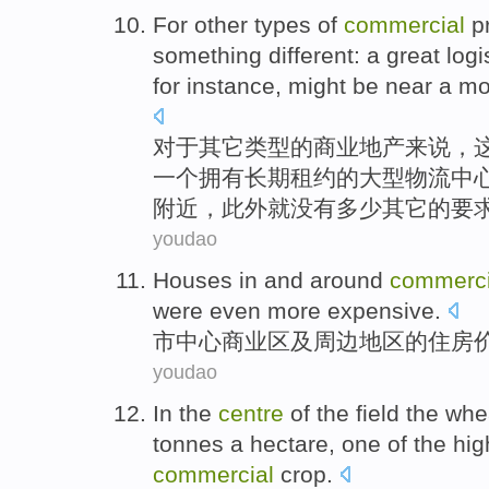
For
other
types
of
commercial
p
something
different
:
a
great
logi
for instance
, might be
near
a mo
对于
其它
类型
的
商业
地产
来说，
一个
拥有
长期
租约
的大型
物流
中
附近
，此外就
没有
多少
其它的要
youdao
Houses
in
and
around
commerci
were even
more
expensive
.
市中心
商业区
及
周边
地区
的
住房
youdao
In
the
centre
of
the
field
the
whe
tonnes
a hectare
, one of the hi
commercial
crop
.