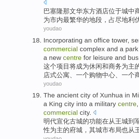
巴塞隆那
文华
东方
酒店
位于
城
中
为市内
最
繁华
的
地段
，占尽地利
youdao
Incorporating
an
office tower
,
se
commercial
complex
and
a
park
a
new
centre
for leisure
and bus
这个
项目将成为
休闲
和
商务
为主
店式
公寓
、一个
购物中心
、一个
youdao
The
ancient
city
of
Xunhua
in
Mi
a King city
into
a
military
centre
commercial
city
.
明代
宣化
古城
的
功能
在从
王城
到
性
为主的
府城
，其
城市
布局也
从
youdao