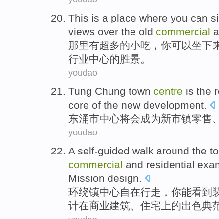
This is a place
where
you
can
si
views over the
old
commercial
a
那里
有超多的小吃，
你
可以
坐
下
行业
中心
的胜景。
youdao
Tung
Chung
town
centre
is the
r
core
of
the new development.
东
涌
市中心
将会成为新市镇
零售
youdao
A
self-guided
walk
around
the
t
commercial
and
residential
exa
Mission
design
.
环绕
镇
中心
自在
行走
，
你能看到
计
在
商业
建筑、
住宅上
的
出色
典