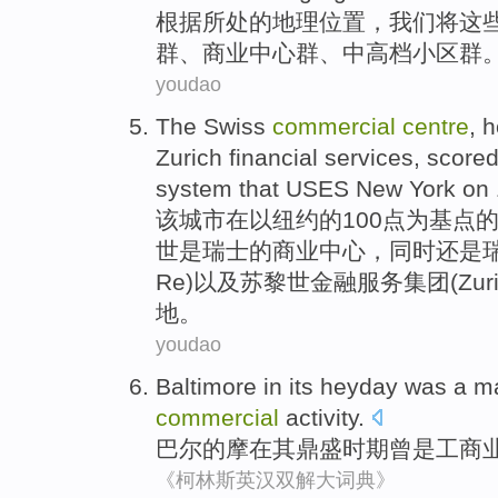
根据
所处的地理
位置
，
我们
将
这
群、
商业
中心
群
、
中高档
小区群
youdao
The
Swiss
commercial
centre
, 
Zurich
financial
services
,
score
system
that
USES
New York
on
该
城市
在
以
纽约
的
100
点
为
基点
世
是
瑞士
的
商业
中心
，同时还是
Re)
以及
苏黎世
金融
服务
集团(Zuri
地。
youdao
Baltimore
in
its
heyday
was a
ma
commercial
activity
.
巴尔的摩
在
其
鼎盛时期
曾
是
工商
《柯林斯英汉双解大词典》