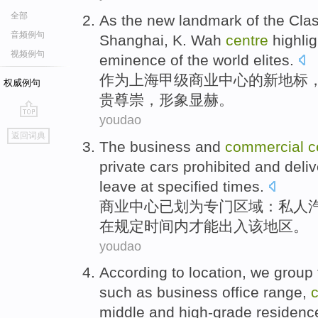
全部
As
the
new
landmark
of
the
Cla
音频例句
Shanghai
, K. Wah
centre
highlig
视频例句
eminence
of the
world
elites.
作为
上海
甲级
商业
中心
的
新
地标
权威例句
贵
尊崇
，形象
显赫
。
youdao
go
返回词典
top
The business and
commercial
c
private
cars
prohibited
and
deliv
leave
at
specified
times
.
商业
中心
已
划为专门区域
：
私人
在
规定
时间
内才能出入该地区。
youdao
According to
location
,
we
group
such as
business office range,
middle and high-grade residenc