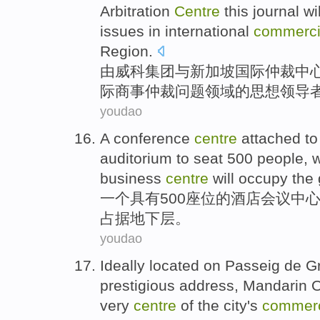
Arbitration
Centre
this journal
wil
issues
in international
commerci
Region.
由威
科
集团
与
新加坡
国际
仲裁
中
际
商事
仲裁
问题
领域
的
思想
领导
youdao
A
conference
centre
attached t
auditorium to
seat
500 people, w
business
centre
will
occupy
the 
一
个具有500
座位
的
酒店
会议
中
占据地下层
。
youdao
Ideally
located
on Passeig de Gr
prestigious
address,
Mandarin
O
very
centre
of the
city
's
commerc