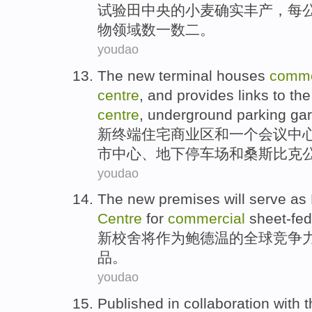
试验田
中央
的
小麦
确实
丰产
，
每
物
领域
数一数二。
youdao
The
new
terminal
houses
comme
centre
, and
provides
links to
the
centre
,
underground
parking ga
新
终端
住宅
商业区
和
一个
会议
中
市
中心、
地下
停车场
和桑斯
比克
youdao
The
new
premises
will
serve as
Centre
for
commercial
sheet-fed
新
校舍
将
作为
鲍德温
的
全球
竞争
品
。
youdao
Published
in collaboration
with
t