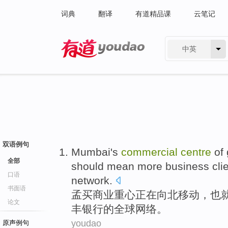
词典
翻译
有道精品课
云笔记
中英
有道 - 网易旗下搜索
双语例句
Mumbai's
commercial
centre
of
全部
should
mean
more
business
cli
口语
network
.
书面语
孟买
商业
重心
正在
向
北
移动，
也
论文
丰银行的
全球
网络。
youdao
原声例句