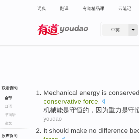
词典
翻译
有道精品课
云笔记
中英
有道 - 网易旗下搜索
双语例句
Mechanical energy
is
conserve
全部
conservative
force
.
口语
机械能
是
守恒
的，
因为
重力
是
守
书面语
youdao
论文
It
should make
no
difference
be
原声例句