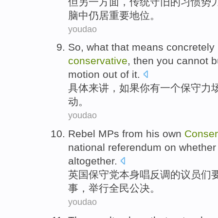
但
另
一方面，
传统
守旧
的
习惯
势
脑
中
仍
居
重要
地位。
youdao
So, what that means
concretely
conservative
,
then you
cannot
b
motion
out
of
it.
具体来讲
，
如果
你
有
一个
保守力
动
。
youdao
Rebel MPs from his
own
Conser
national referendum
on
whether
altogether
.
英国
保守党
本身
唱反调
的议员们
事，举行
全民
公决。
youdao