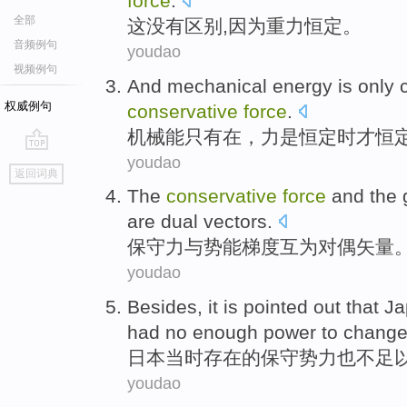
force
.
全部
这
没有
区别
,
因为
重力
恒定
。
音频例句
youdao
视频例句
And
mechanical
energy is
only
c
权威例句
conservative
force
.
机械能
只有
在
，
力
是
恒定
时才恒
youdao
go
返回词典
top
The
conservative
force
and
the
are dual
vectors
.
保守
力
与
势能
梯度
互为
对偶矢量
youdao
Besides, it is pointed out that
Ja
had
no
enough power to
chang
日本
当时
存在的
保守
势力
也不足
youdao