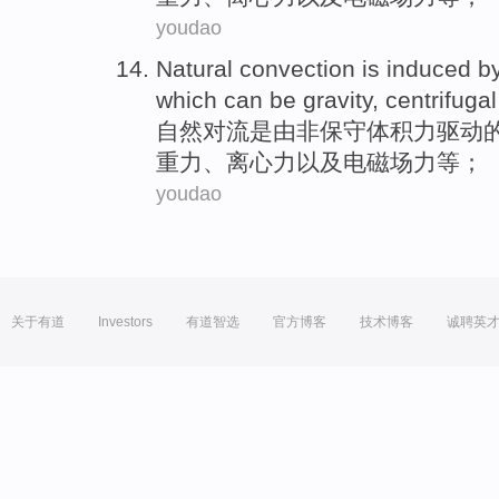
youdao
Natural
convection
is
induced
b
which
can
be
gravity
,
centrifugal
自然
对流
是
由
非
保守
体积
力
驱动
重力
、
离心力
以及
电磁场
力等；
youdao
关于有道
Investors
有道智选
官方博客
技术博客
诚聘英