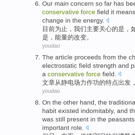
Our
main
concern
so far
has bee
conservative
force
field
it means
change in
the
energy.
目前
为止，
我们
主要
关心
的
是，
是
，能量
的
改变
。
youdao
The article
proceeds
from
the
ch
electrostatic
field
strength and
p
a
conservative
force
field
.
文章
从
静电
场
力作
功
的
特点
出发
youdao
On the other
hand, the
traditiona
habit
existed
indomitably
, and t
was
still
present
in
the
peasants
important
role
.