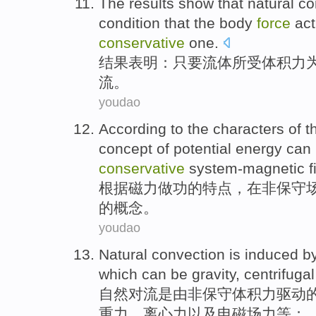
The results
show that
natural
co
condition that the body
force
act
conservative
one.
结果
表明
：只要
流体所
受体积
力
流
。
youdao
According to
the
characters
of
t
concept
of
potential energy
can
conservative
system-magnetic
f
根据
磁力
做功
的
特点
，
在
非
保守
的
概念
。
youdao
Natural
convection
is
induced
b
which
can
be
gravity
,
centrifugal
自然
对流
是
由
非
保守
体积
力
驱动
重力
、
离心力
以及
电磁场
力等；