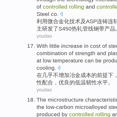
of
controlled
rolling
and
controll
Steel
co.
利用
微
合金化
技术及
ASP
连铸连
主
研发
了S450
热轧
管线
钢
带产品
youdao
With
little
increase
in
cost
of
ste
combination of
strength
and
plas
at low
temperature
can be prod
cooling.
在
几乎不
增加
冶金
成本
的
前提下
性
配合，优良的
低温
韧性
水平。
youdao
The
microstructure
characterist
the
low-carbon
microalloyed
ste
produced
by
controlled
rolling
a