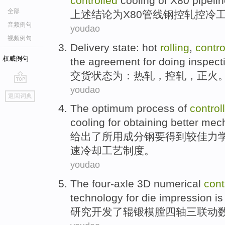
controlled
cooling of
X80
pipeli
全部
上述
结论
为
X80
管线
钢
控
轧
控
冷
音频例句
youdao
视频例句
Delivery
state
: hot
rolling
,
contro
权威例句
the agreement
for doing
inspect
交货
状态
为
：
热轧
，
控
轧
，
正
火
youdao
go
返回词典
top
The optimum
process
of
control
cooling
for obtaining
better
mech
给出
了所用成分钢要得到
较佳
力
速
冷却
工艺
制度。
youdao
The
four-axle
3
D
numerical
cont
technology
for die impression i
研究
开发了
辊锻模膛四轴
三
联动