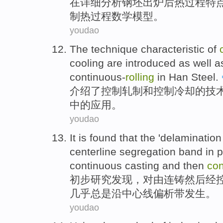
在
详细
分析
钢坯出炉
后
热
过程
特
制热
过程
数学
模型
。
youdao
The
technique
characteristic
of
cooling
are
introduced
as well 
continuous-
rolling
in
Han
Steel.
介绍了
控制
轧制
和
控制
冷却
的
技
中的
应用
。
youdao
It is
found
that
the
'delamination
centerline
segregation
band
in
p
continuous casting
and then
con
初步
研究发现
，
对
由
连铸
然后
经
几乎
总是
沿
中心线
偏析
带
发生
。
youdao