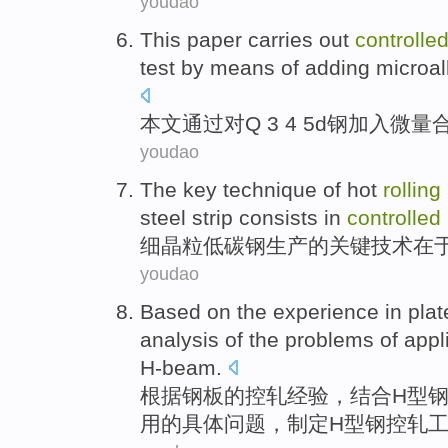
youdao
This paper
carries out
controlle
test
by means
of
adding
microal
本文
通过
对
Q 3 4 5d
钢
加入
微量
youdao
The
key
technique
of hot
rolling
steel
strip
consists in
controlled
细
晶粒
低碳钢
生产
的
关键
技术
在
youdao
Based on
the
experience
in plat
analysis
of
the
problems
of
appl
H-beam
.
根据
钢板
的
控
轧
经验
，结合H型
用
的具体
问题
，
制定
H型钢控轧