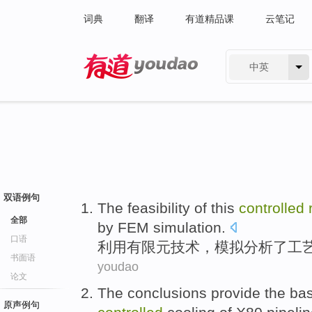
词典
翻译
有道精品课
云笔记
中英
有道 - 网易旗下搜索
双语例句
The
feasibility
of this
controlled
全部
by
FEM
simulation
.
口语
利用
有限元
技术
，
模拟
分析
了
工
书面语
youdao
论文
The conclusions
provide
the bas
原声例句