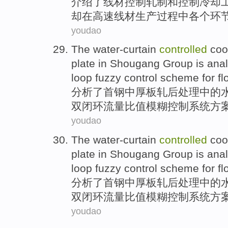
介绍
了
线材
控制轧制
和
控制冷却
却
在
高速
线材
生产过程
中
各个环
youdao
The water-curtain
controlled
coo
plate
in Shougang
Group is
ana
loop
fuzzy
control
scheme for
fl
分析了
首钢
中
厚
板
轧
后处理
中的
双
闭环
流量比值
模糊
控制
系统方
youdao
The water-curtain
controlled
coo
plate
in Shougang
Group is
ana
loop
fuzzy
control
scheme for
fl
分析了
首钢
中
厚
板
轧
后处理
中的
双
闭环
流量比值
模糊
控制
系统方
youdao