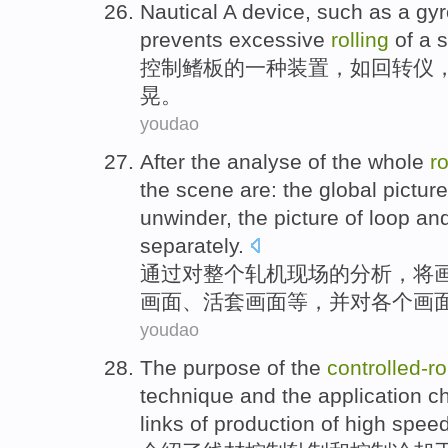
Nautical
A
device
,
such as
a
gyr
prevents
excessive
rolling
of a
s
控制
鳍
板的
一种
装置
，
如
回转仪
晃。
youdao
After
the
analyse
of
the
whole
ro
the scene are:
the global
picture
unwinder
, the picture of loop
an
separately
.
通过
对
整个
轧机
现场
的
分析
，将
画面、活套画面
等
，
并
对
各个
画
youdao
The
purpose
of
the
controlled-
ro
technique
and the
application
ch
links
of
production
of
high spee