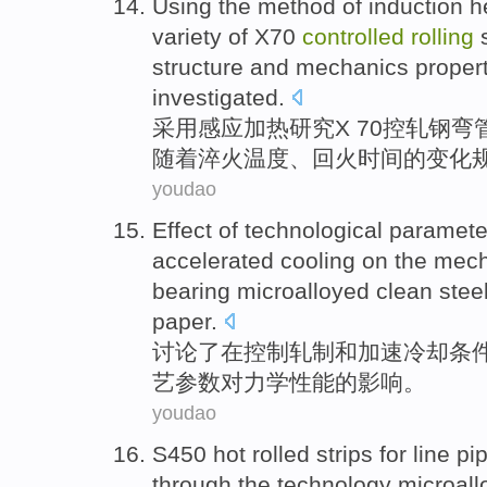
Using the method
of
induction
h
variety
of
X70
controlled
rolling
s
structure
and
mechanics
proper
investigated
.
采用
感应
加热
研究
X 70
控
轧钢
弯
随着淬火温度、
回火
时间
的
变化
youdao
Effect
of
technological
paramete
accelerated
cooling
on
the
mech
bearing
microalloyed
clean
stee
paper
.
讨论
了在
控制
轧制
和
加速
冷却
条
艺
参数
对
力学
性能
的
影响
。
youdao
S450
hot rolled strips
for line pi
through
the
technology microall