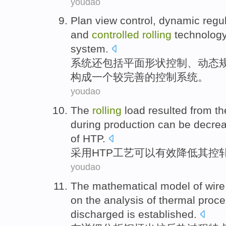
youdao
Plan
view
control
,
dynamic
regu
and
controlled
rolling
technolog
system.
系统
还
包括
平面
形状
控制
、
动态
构成一个较完善的控制系统。
youdao
The
rolling
load
resulted from t
during
production
can be
decre
of
HTP
.
采用
HTP
工艺
可以
有效
降低
其
控
youdao
The
mathematical
model
of
wire
on
the
analysis
of
thermal
proce
discharged
is
established
.