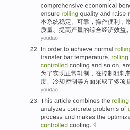
comprehensive
economical
bene
ensure
rolling
quality
and
raise
m
本
系统
稳定
、
可靠
，
操作便利
，
质量
、
提高
产量
的
综合
经济
效益
youdao
In order to
achieve
normal
rollin
transfer bar
temperature
,
rolling
controlled
cooling
and so on,
ar
为了
实现
正常
轧制
，
在
控制
粗轧
度
、
冷却
控制
等
方面
采取了多项
youdao
This article
combines
the
rolling
analyzes
concrete
problems
of
process
and
makes
the
optimiza
controlled
cooling.