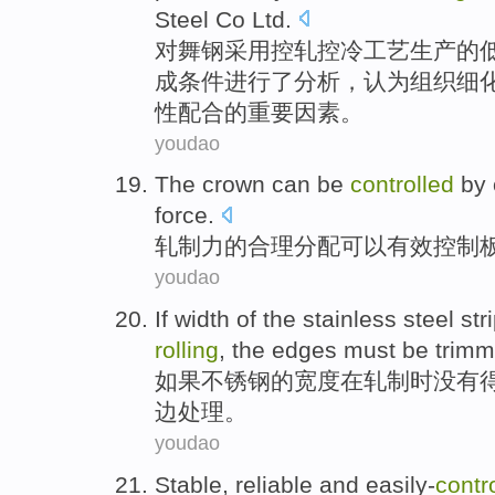
Steel Co Ltd.
对
舞钢
采用
控
轧
控
冷
工艺生产
的
成
条件
进行了分析
，认为组织细
性配合的重要因素。
youdao
The
crown
can be
controlled
by
force
.
轧制
力
的
合理
分配
可以
有效
控制
youdao
If
width
of the
stainless steel
str
rolling
, the edges
must be
trim
如果
不锈钢
的
宽度
在轧制
时
没有
边处理
。
youdao
Stable
,
reliable
and
easily-
contr