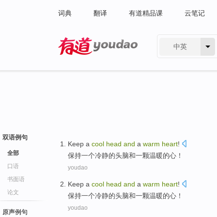
词典
翻译
有道精品课
云笔记
中英
有道 - 网易旗下搜索
双语例句
Keep
a
cool
head
and
a
warm
heart
!
全部
保持
一
个
冷静
的
头脑
和
一
颗温暖的
心
！
口语
youdao
书面语
Keep
a
cool
head
and
a
warm
heart
!
论文
保持
一
个
冷静
的
头脑
和
一
颗温暖的
心
！
youdao
原声例句