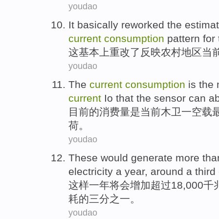
youdao
It
basically
reworked
the
estimat
current
consumption
pattern
for
这
基本上
重改
了
反映
农村
地区
当
youdao
The
current
consumption
is
the
current
Io
that
the
sensor
can
a
目前
的
消费量
是
当前
木卫
一空载
荷
。
youdao
These
would
generate
more tha
electricity
a
year
,
around a third
这样
一
年
将会
增加
超过
18,000千
耗
的
三分之一
。
youdao