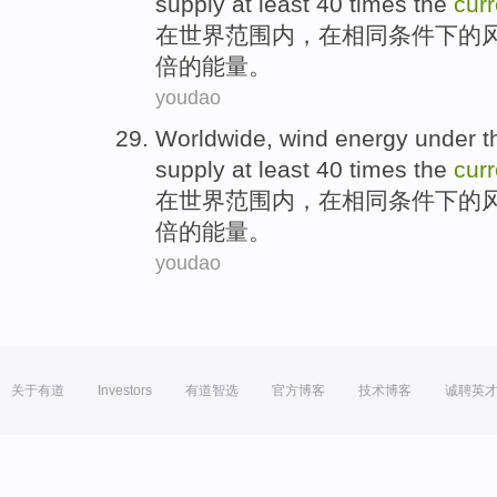
supply
at
least
40
times
the
curr
在世界范围内
，
在
相同
条件下
的
倍
的
能量
。
youdao
Worldwide
,
wind
energy
under
t
supply
at
least
40
times
the
curr
在世界范围内
，
在
相同
条件下
的
倍
的
能量
。
youdao
关于有道
Investors
有道智选
官方博客
技术博客
诚聘英