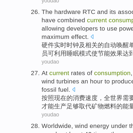
youdao
The hardware
RTC
and
its asso
have combined
current
consump
allowing
developers
to
use powe
maximum
effect
.
硬件
实时时钟
及
相关
的
自动
唤醒
员
可利用
睡眠
模式
使节能效果达
youdao
At
current
rates
of
consumption
wind
turbines
an hour
to produc
fossil
fuel
.
按照
现在
的
消费
速度
，
全世界
需
才能
生产
足够
取代
矿物
燃料的
能
youdao
Worldwide
,
wind
energy
under
t