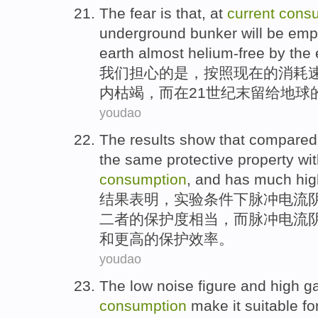
The
fear
is
that, at
current
cons
underground
bunker
will be
emp
earth
almost
helium-free by the
我们担心
的
是
，按照
现在
的
消耗
内
枯竭，而
在
21世纪末
留给
地球
youdao
The results
show that
compared
the same
protective
property
wi
consumption
,
and
has
much
hig
结果
表明
，实验条件下脉冲
电流
二者的保护度相当，
而
脉冲电流
和
更高
的保护
效率
。
youdao
The
low
noise
figure
and
high ga
consumption
make
it
suitable fo