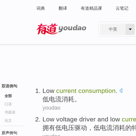
词典
翻译
有道精品课
云笔记
中英
有道 - 网易旗下搜索
双语例句
Low
current
consumption
.
全部
低
电流
消耗
。
口语
youdao
书面语
Low
voltage
driver
and low
curr
论文
拥有
低
电压
驱动
，低
电流
消耗
的
原声例句