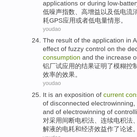
applications
or
during low-batter
低
噪声
指数、
高增益以及
低
电流
耗
GPS
应用
或者
低
电量
情形
。
youdao
The
result
of
the
application
in
A
effect
of
fuzzy
control
on the
de
consumption
and the
increase
o
铝厂
试
应用
的
结果
证明了
模糊
控
效率的
效果
。
youdao
It is
an exposition
of
current
con
of
disconnected
electrowinning
,
and of electrowinning of control
对
采用间断
电
积
法、
连续
电积法
解液
的
电耗
和
经济
效益
作
了
论述