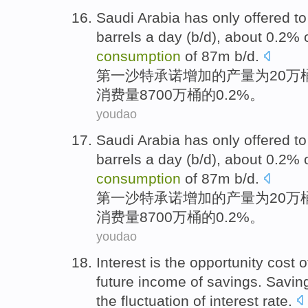
Saudi Arabia
has
only
offered t
barrels
a
day
(
b
/
d
),
about
0.2%
consumption
of 87m b/d.
第一
沙特
承诺
增加
的
产量
为
20万
消费量
8700万桶的0.2%。
youdao
Saudi Arabia
has
only
offered t
barrels
a
day
(
b
/
d
),
about
0.2%
consumption
of 87m b/d.
第一
沙特
承诺
增加
的
产量
为
20万
消费量
8700万桶的0.2%。
youdao
Interest
is
the
opportunity
cost
o
future
income
of
savings
. Savi
the
fluctuation
of
interest
rate.