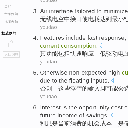
youdao
全部
Air
interface
tailored
to minimize
音频例句
无线电
空中
接口
使电耗
达到
最小
视频例句
youdao
权威例句
Features
include
fast
response
,
current
consumption
.
go
其功能
包括
快速
响应
，
低
驱动
电
返回词典
top
youdao
Otherwise
non-expected
high
cu
due
to
the
floating
inputs
.
否则
，这些
浮
空
的
输入
脚
可能
会
youdao
Interest
is
the
opportunity
cost
o
future
income
of
savings.
利息
是
当前
消费
的
机会
成本
，
是