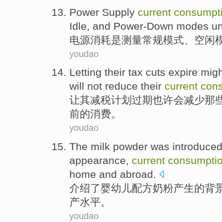
Power Supply
current
consumpt
Idle
,
and
Power-Down
modes
un
电源
消耗
是
测量
常规
模式
、
空闲
youdao
Letting
their
tax cuts
expire
migh
will not
reduce
their
current
con
让
其
减税
计划
过期
也许会
减少
那
前
的
消费
。
youdao
The
milk powder
was introduce
appearance
,
current
consumpti
home and abroad
.
介绍
了
婴幼儿配方
奶粉
产生
的
背
产
水平。
youdao