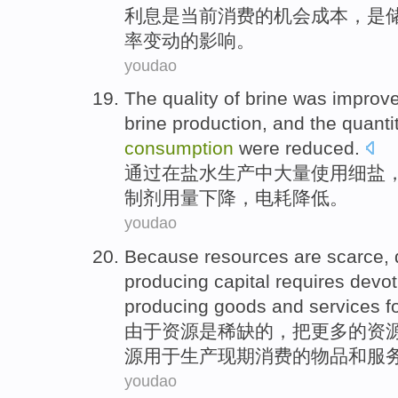
利息
是
当前
消费
的
机会
成本
，是
率
变动
的影响。
youdao
The
quality
of
brine
was improv
brine
production
, and the quanti
consumption
were reduced
.
通过在
盐水
生产
中
大量
使用
细
盐
制剂
用量
下降，电耗降低。
youdao
Because
resources
are
scarce
,
producing
capital
requires
devot
producing
goods
and
services
f
由于
资源
是
稀缺
的，
把
更多
的资
源用于生产
现期
消费
的
物品
和
服
youdao