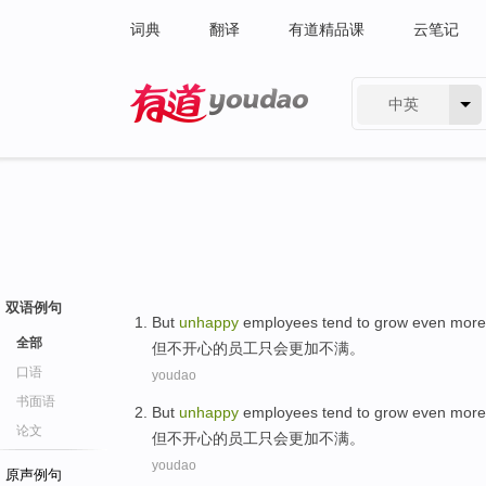
词典
翻译
有道精品课
云笔记
中英
有道 - 网易旗下搜索
双语例句
But
unhappy
employees
tend to
grow even more
全部
但
不开心
的
员工
只
会
更加
不满
。
口语
youdao
书面语
But
unhappy
employees
tend to
grow even more
论文
但
不开心
的
员工
只
会
更加
不满
。
youdao
原声例句