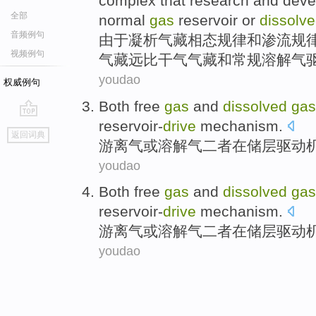
complex
that
research
and
deve
全部
normal
gas
reservoir
or
dissolv
音频例句
由于
凝析
气藏
相态规律
和
渗流
规
视频例句
气藏
远比
干
气
气藏
和
常规
溶解
气
youdao
权威例句
Both
free
gas
and
dissolved
gas
reservoir-
drive
mechanism
.
go
返回词典
top
游离
气
或
溶解
气
二者
在
储
层驱动
youdao
Both
free
gas
and
dissolved
gas
reservoir-
drive
mechanism
.
游离
气
或
溶解
气
二者
在
储
层驱动
youdao