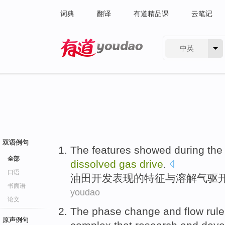
词典
翻译
有道精品课
云笔记
中英
有道 - 网易旗下搜索
双语例句
The
features
showed
during th
全部
dissolved
gas
drive
.
口语
油田
开发
表现
的
特征
与
溶解
气
驱
书面语
youdao
论文
The
phase
change
and
flow
rule
原声例句