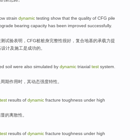
low
strain
dynamic
testing
show that
the quality
of
CFG
pile
bgrade
bearing capacity
has been improved
successfully
.
检测试验
表明
，
CFG
桩桩身完整性
很
好，复合
地基
的
承载力提
基
设计及施工是成功的。
ed
soil
were also simulated by
dynamic
triaxial
test
system.
浪周期作用时，其
动态
强度特性。
test
results
of
dynamic
fracture
toughness
under
high
明显
的
离散性
。
test
results
of
dynamic
fracture
toughness
under
high