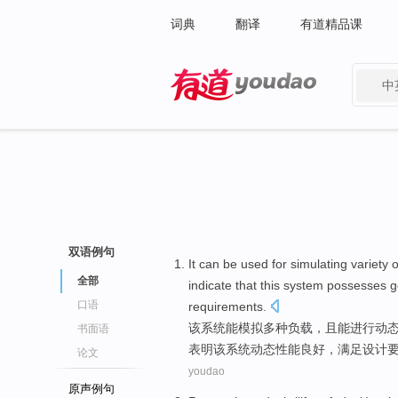
词典
翻译
有道精品课
中
有道 - 网易旗下搜索
双语例句
It
can be
used
for
simulating
variety o
全部
indicate that
this
system
possesses
g
口语
requirements
.
该
系统
能
模拟
多种
负载
，
且
能
进行
动
书面语
表明
该系统动态
性能
良好
，
满足
设计
论文
youdao
原声例句