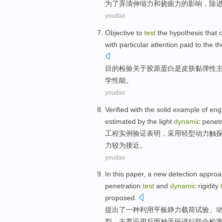
为了弄清伸缩力
和
挠曲力
的
影响，
除
youdao
Objective to
test
the hypothesis
that
with particular attention paid to the
t
目的
检验
关于
胶原蛋白
是
皮肤
黏弹性
学
性能
。
youdao
Verified
with the
solid example
of
eng
estimated
by
the
light
dynamic
penetr
工程
实例
验证表明
，
采用
轻型
动力
触
力
较为
接近。
youdao
In this paper,
a
new
detection
approa
penetration
test
and
dynamic
rigidity
proposed
.
提出了
一
种
利用
平板
静力
载荷
试验
、
型，主要应用后两种
手段
进行
联合
检