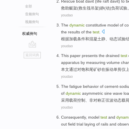
Rescue
boat
davit
(
life raft
davit
) to
b
全部
救助
艇
架(
救生筏
吊架
)
静
(
动
)
负荷
试验
音频例句
youdao
视频例句
The
dynamic
constitutive
model
of
co
the results
of
the
test
.
权威例句
根据
加载
条件
和
混凝土
静、
动态
试验
youdao
go
返回词典
This paper presents
the
drained
test
top
apparatus
by
measuring
volume
cha
本文
通过对
饱和
尾
矿砂
在
振动
单
剪
仪
youdao
The
fatigue
behavior
of
cement-sodiu
of
dynamic
asymmetric
sine
wave
lo
采用
载荷
控制、
非对称
正弦波
动态
载
youdao
Consequently,
model
test
and
dynam
out
field
trial
laying
of
rails and
obser