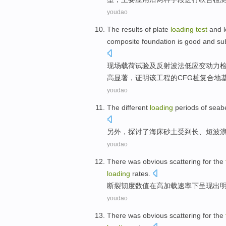
youdao
The results of
plate
loading
test
and
composite
foundation
is good
and
su
现场
载荷
试验
及
反射波法
低
应变
动力
高显著，证明该工程的CFG
桩
复合
地
youdao
The
different
loading
periods
of
seab
另外
，探讨
了
海床
砂土
受到长、
短
波
youdao
There
was obvious
scattering
for the
loading
rates
.
断裂
韧
度数值在
高
加载
速率
下
呈现出
youdao
There
was obvious
scattering
for the