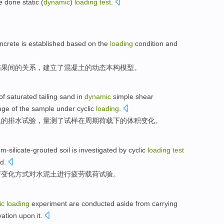
e done static
(
dynamic
)
loading
test
.
。
ncrete is
established
based on
the
loading
condition
and
结果
间
的
关系
，
建立了
混凝土的动态本构
模型
。
of
saturated
tailing sand
in
dynamic
simple
shear
nge
of
the
sample
under
cyclic
loading
.
上
的
排水
试验
，
量测
了
试样
在
周期
荷载
下
的
体积
变化
。
m-silicate-grouted
soil
is investigated
by cyclic
loading
test
ad
.
荷
变化方式
对
水泥土
进行
疲劳
载荷
试验
。
ic
loading
experiment
are
conducted
aside from carrying
vation
upon
it
.