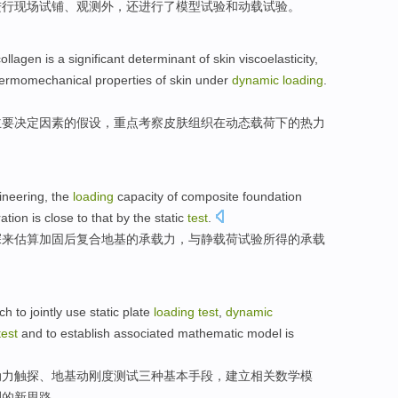
进行
现场
试
铺
、
观测
外，还
进行
了
模型
试验
和
动
载
试验
。
collagen
is
a significant
determinant
of
skin
viscoelasticity
,
hermomechanical
properties
of
skin
under
dynamic
loading
.
主要
决定
因素
的
假设，重点考察皮肤组织在
动态
载荷
下
的
热力
ineering
, the
loading
capacity
of
composite
foundation
ation
is close
to that by
the
static
test
.
探来
估算
加固后
复合
地基
的
承载力
，
与
静载荷试验所得的承载
ch
to
jointly
use
static plate
loading
test
,
dynamic
test
and
to establish
associated
mathematic
model
is
动力
触
探、地基
动
刚度
测试
三种基本手段，
建立
相关
数学
模
测
的新思路。