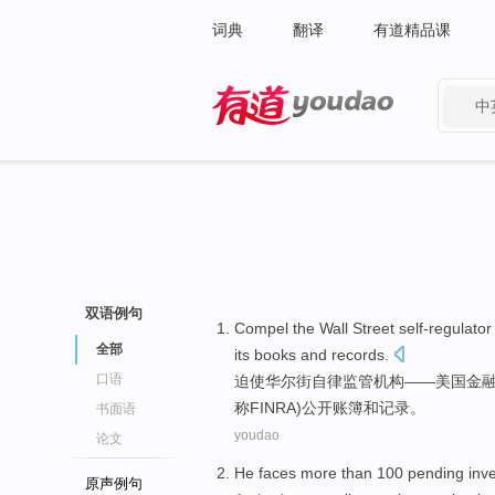
词典
翻译
有道精品课
中
有道 - 网易旗下搜索
双语例句
Compel
the
Wall Street
self-regulato
全部
its books
and
records
.
口语
迫使
华尔街
自律
监管
机构——美国
金
称FINRA)
公开
账簿
和
记录
。
书面语
youdao
论文
He
faces
more than
100 pending
inv
原声例句