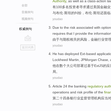
Authority
, as well as a
class-action la
全部
有100
多
名
投资者
寻求
通过
美国
金融业
音频例句
与布伦·斯坦的纠纷，布伦·斯坦
还面临
视频例句
youdao
Due to
the
risk
associated
with
optio
权威例句
requires that
I
provide
the
informatio
由于
与
期权
相关
的
风险
，
金融
行业
管
go
youdao
返回词典
top
He
has
deployed
Ext-based
applicati
Lockheed
Martin
,
JPMorgan
Chase,
他
在
数个
大
公司
部署
过基于
ExtJS
的
应
局
。
youdao
Article 24
the
banking
regulatory
auth
operations
and
risk
profile
of the
fina
第二十四
条
银行业
监督管理
机构
应当
youdao