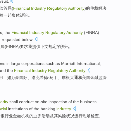
wsuit
.
监管
局(
Financial
Industry
Regulatory
Authority
)的
仲裁
解决
着一起
集体
诉讼。
ns
, the
Financial
Industry
Regulatory
Authority
(
FINRA
)
n
requested
below
.
理局
(
FINRA
)
要求
我
提供
下文
规定的
资讯
。
ons
in
large
corporations
such as
Marriott
International
,
and
the
Financial
Industry
Regulatory
Authority
.
用
，
如
万豪
国际
、
洛克希德
·
马丁
、
摩根
大通
和
美国
金融
监管
ority
shall
conduct on-site
inspection
of
the
business
ncial
institutions
of the banking
industry
.
对银行业
金融
机构
的
业务
活动
及其
风险
状况
进行
现场
检查
。