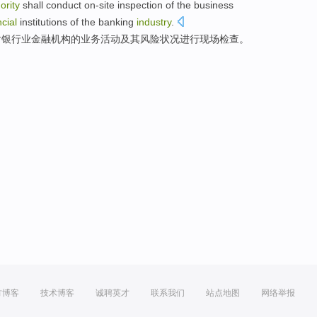
ority
shall
conduct on-site
inspection
of
the
business
ncial
institutions
of the banking
industry
.
对银行业
金融
机构
的
业务
活动
及其
风险
状况
进行
现场
检查
。
方博客
技术博客
诚聘英才
联系我们
站点地图
网络举报