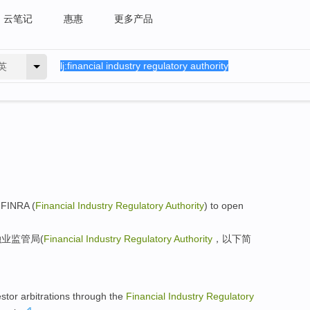
云笔记
惠惠
更多产品
英
r
FINRA
(
Financial
Industry
Regulatory
Authority
) to
open
融业
监管局(
Financial
Industry
Regulatory
Authority
，以下简
estor
arbitrations
through
the
Financial
Industry
Regulatory