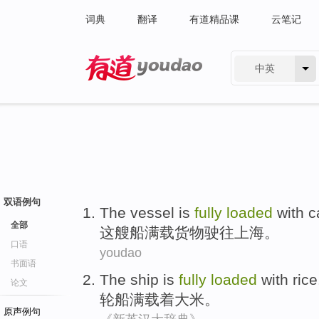
词典
翻译
有道精品课
云笔记
中英
有道 - 网易旗下搜索
双语例句
The
vessel
is
fully
loaded
with
c
全部
这
艘船
满载
货物
驶往上海。
口语
youdao
书面语
The ship
is
fully
loaded
with
rice
论文
轮船
满载
着
大米
。
原声例句