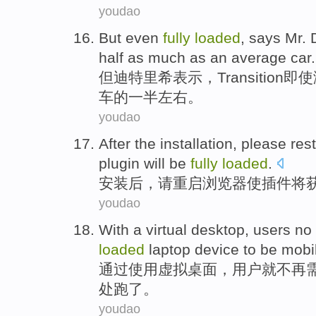
youdao
But
even
fully
loaded
,
says Mr. D
half
as much as
an average
car
.
但
迪特里希
表示
，Transition
即使
车的一半
左右
。
youdao
After
the
installation
,
please
rest
plugin
will be
fully
loaded
.
安装
后
，
请
重启
浏览器
使
插件
将
youdao
With
a
virtual
desktop
,
users
no 
loaded
laptop
device to be mobi
通过
使用
虚拟
桌面
，
用户
就
不再
处跑了。
youdao