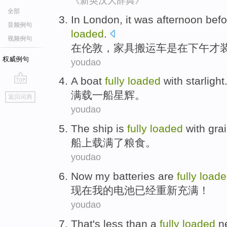
《新英汉大辞典》
全部
In
London
, it
was
afternoon
befo
音频例句
loaded
.
视频例句
在
伦敦
，
家具
搬运车
是
在
下午
才
权威例句
youdao
A
boat
fully
loaded
with starlight
go
满载
一
船
星辉。
返回词典
top
youdao
The ship
is
fully
loaded
with
gra
船上
载
满了
粮食
。
youdao
Now
my
batteries
are
fully
load
现在
我
的
电池
已经
重新充满！
youdao
That
's less
than
a
fully
loaded
n