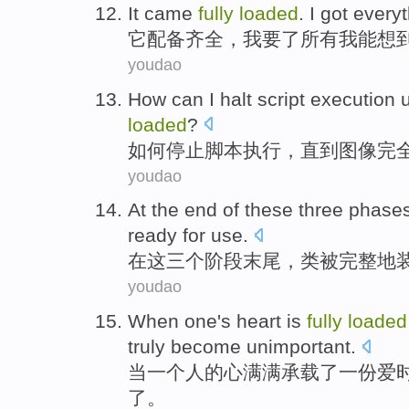
It
came
fully
loaded
.
I
got
everyt
它
配备
齐全
，
我
要了
所有
我
能
想
youdao
How can
I halt
script
execution
u
loaded
?
如何
停止
脚本
执行
，
直到
图像
完
youdao
At
the end of
these
three
phase
ready
for
use
.
在
这
三个
阶段末尾
，
类
被
完整地
youdao
When
one
's
heart
is
fully
loaded
truly
become
unimportant
.
当
一
个人
的
心
满满
承载了一份
爱
了。