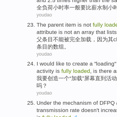
and 2.5
times
higher
than
the sa
全
负荷
小时
率
一般
要比
薪水
制小
youdao
The parent
item
is
not
fully
load
attribute
is
not
an
array
that
lists
父
条目
不能
被完全
加载
，
因为
其
c
条目
的
数组
。
youdao
I
would like to
create
a
"
loading
activity
is
fully
loaded
,
is there
a
我
要
创造
一个
“
加载
”
屏幕
直到
活动
吗？
youdao
Under
the
mechanism
of
DFPQ
transmission
rate
doesn't
increa