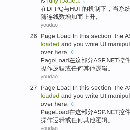
is
fully
loaded
.
在
DFPQ
与
HUF
的
机制
下，
当
系
随连线数
增加
而上升。
youdao
Page
Load
In
this
section
, the 
loaded
and
you
write
UI
manipul
over
here
.
Page
Load
在
这
部分
ASP.NET
控
操作
逻辑
或
任何
其他
逻辑。
youdao
Page
Load
In
this
section
, the 
loaded
and
you
write
UI
manipul
over
here
.
Page
Load
在
这
部分
ASP.NET
控
操作
逻辑
或
任何
其他
逻辑。
youdao