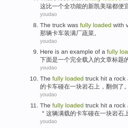
这
比
一个
全
功能的
新
凯美瑞都便
youdao
The
truck
was
fully
loaded
with
那
辆卡车
装满
厂
蔬菜
。
youdao
Here
is
an
example
of
a
fully
lo
下面
是
一个
完全
载入
的
文章
标题
youdao
The
fully
loaded
truck
hit
a
rock
的
卡车
碰在
一
块岩石上
，
翻倒
了
youdao
The
fully
loaded
truck
hit
a
rock
＂这辆
满载
的
卡车
碰
在
一
块岩石
youdao