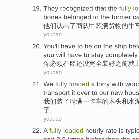
They
recognized that
the
fully
l
bones
belonged to the former
c
他们
认出
了
商队甲
装满
货物
的
牛
youdao
You
'll
have
to be
on
the ship
bef
you will have to stay
completely
你
必须
在
船
还没
完全
装
好
之前
就
youdao
We
fully
loaded
a
lorry
with
woo
transport
it over
to
our
new
hou
我们
装了
满满
一
卡车
的
木头
和
水
子
。
youdao
A
fully
loaded
hourly
rate
is typi