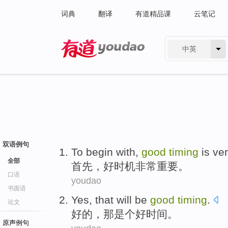
词典
翻译
有道精品课
云笔记
中英
有道 - 网易旗下搜索
双语例句
T
o begin with,
good
timing
is ver
全部
首
先，好时机非常重要。
口语
youdao
书面语
Yes
,
that
will be
good
timing
.
论文
好的
，
那
是个
好时间。
原声例句