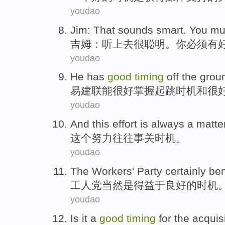
youdao
Jim
:
That sounds
smart
.
You
mu
吉姆
：
听
上去
很聪明
。
你
必须
有
youdao
He
has
good
timing
off the gro
易建联能
很
好
掌握起跳
时机
和
很
youdao
And
this
effort
is always
a matter
这个
努力
往往
事关
时机
。
youdao
The Workers' Party
certainly
ben
工人党
当然
是
得益于
良好
的
时机
youdao
Is it a
good
timing
for the
acquis