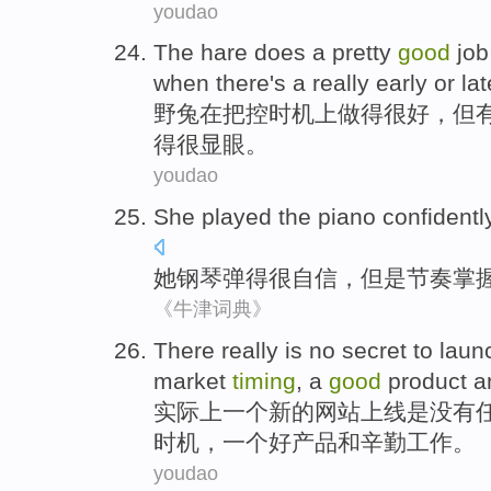
youdao
The
hare
does
a
pretty
good
jo
when
there's a really
early
or
lat
野兔
在
把控
时机上
做
得
很
好
，
但
得很
显眼。
youdao
She
played the piano
confidentl
她
钢琴
弹
得很自信
，
但是
节奏掌
《牛津词典》
There really
is
no
secret
to
laun
market
timing
, a
good
product
a
实际上
一
个新的
网站
上线
是
没有
时机
，一个
好
产品
和
辛勤
工作
。
youdao