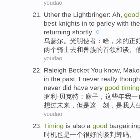
youdao
Uther
the Lightbringer
:
Ah
,
goo
best
knights
in
to
parley
with
th
returning
shortly
.
乌瑟尔
。
光明
使者：
哈
，来的正
两个
骑士
去
和
兽族
的
首领
和谈
。
youdao
Raleigh
Becket
:You know,
Mako
in
the past
. I
never
really
though
never did have very
good
timing
罗利·
贝克
特：
麻子
，这些年
我
一
想
过
未来
，但是
这一刻
，是我人
youdao
Timing
is also
a
good
bargainin
时机
也是
一个
很好的
谈判
筹码
。