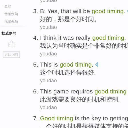
youdao
全部
B:
Yes
,
that
will be
good
timing
.
音频例句
好的
，
那
是个
好时间。
视频例句
youdao
权威例句
I
think
it was
really
good
timing
.
我
认为
当时
确实
是个非常好的
时
go
youdao
返回词典
top
This
is
good
timing
.
这个
时机选择得
很
好。
youdao
This
game
requires
good
timing
此
游戏
需要
良好
的
时机
和
控制
。
youdao
Good
timing
is
the
key
to gettin
一个好的
时机
是
获得
媒体
支持
的