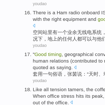
youdao
There is
a
Ham
radio
onboard I
with
the
right
equipment
and
go
空间站
里
有
一个
业余
无线电
系统
况下，
地上
的
任何人都
可以
与
他
youdao
"
Good
timing
,
geographical
conv
human
relations (
contributed to
quoted as
saying
.
套用一句
俗语
，
张茵
说：“
天时
、
youdao
Like
all
tension
tamers
, the
coff
When
office
stress
hits
its peak
out
of the
office
.