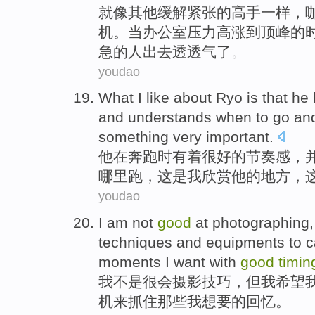
就像
其他缓解
紧张
的
高手
一样，
机
。
当
办公室
压力
高涨到
顶峰
的
急
的人
出去
透透气了。
youdao
What
I
like
about
Ryo
is
that
he
and
understands
when
to go a
something
very
important
.
他
在奔跑时
有着
很好的
节奏感
，
哪里
跑
，
这
是
我
欣赏
他的地方，
youdao
I
am
not
good
at photographing
techniques
and
equipments
to
c
moments
I
want
with
good
timin
我
不是
很
会
摄影
技巧
，
但
我
希望
机
来
抓住
那些我
想要
的
回忆
。