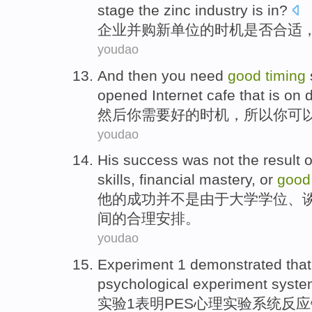
stage
the
zinc
industry
is in?
企业
并购
新
单位
的
时机是否
合适
youdao
And then
you
need
good
timing
opened
Internet cafe
that
is
on
然后
你
需要
好的
时机
，
所以
你
可
youdao
His
success
was not
the
result
o
skills
,
financial
mastery
,
or
goo
他
的
成功
并
不是
由于
大学
学位
、
间的合理安排。
youdao
Experiment
1
demonstrated that
psychological
experiment
syste
实验
1
表明
PES
心理
实验
系统
反应