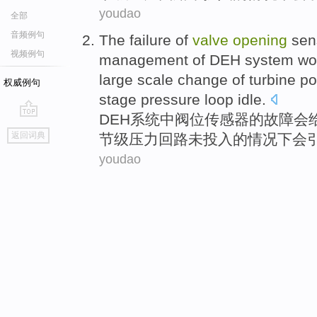
youdao
全部
音频例句
The
failure
of
valve
opening
sen
视频例句
management
of
DEH
system
wo
large scale
change
of
turbine
po
权威例句
stage
pressure
loop
idle.
DEH
系统
中
阀
位
传感器
的
故障
会
go
返回词典
节
级
压力
回路未投入的
情况下
会
top
youdao