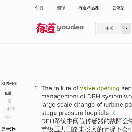
词典
翻译
有道精品课
云笔记
中英
有道 - 网易旗下搜索
双语例句
The
failure
of
valve
opening
sen
全部
management
of
DEH
system
wo
口语
large scale
change
of
turbine
po
书面语
stage
pressure
loop
idle.
论文
DEH
系统
中
阀
位
传感器
的
故障
会
节
级
压力
回路未投入的
情况下
会
原声例句