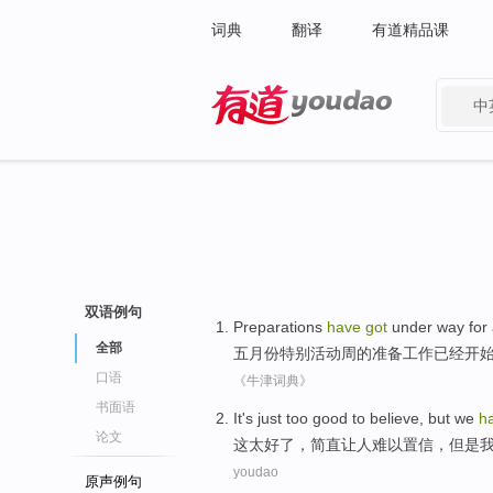
词典
翻译
有道精品课
中
有道 - 网易旗下搜索
双语例句
Preparations
have
got
under way for
全部
五月份
特别
活动周
的
准备工作
已经
开
口语
《牛津词典》
书面语
It
's
just
too
good
to believe
,
but
we
h
论文
这
太
好
了，
简直
让
人难以置信，
但是
youdao
原声例句