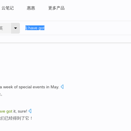
云笔记
惠惠
更多产品
英
 a week
of
special
events in May.
始。
ave
got
it
, sure!
我们
已经
得到了
它！