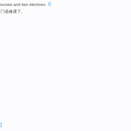
courses
and
two
electives
.
两
门选修课
了。