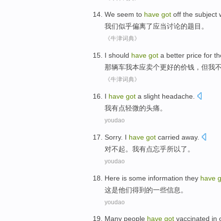
We
seem to
have
got
off
the
subject
我们
似乎
偏离了
应当
讨论
的
题目
。
《牛津词典》
I
should
have
got
a
better
price
for t
那辆车
我
本应
卖
个
更好
的
价钱
，
但
我
《牛津词典》
I
have
got
a slight
headache
.
我
有点
轻微的头痛。
youdao
Sorry
.
I
have
got
carried away
.
对不起
。
我
有点
忘乎所以
了。
youdao
H
ere is some information they
have
g
这
是他们得到的一些信息。
youdao
M
any people
have
got
vaccinated in o