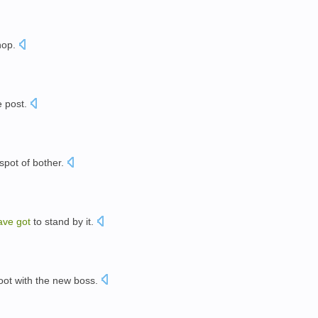
hop
.
e
post
.
 spot of
bother
.
ave
got
to
stand by
it
.
oot
with
the
new
boss
.
。