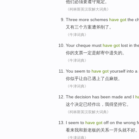
他们
必须
要
遵守
规定
。
《柯林斯英汉双解大词典》
Three
more
schemes
have
got
the
c
又
有
三个
方案
遭斧削
了
。
《牛津词典》
Your
cheque
must
have
got
lost
in th
你
的
支票
一定
是邮寄中
遗失
的。
《牛津词典》
You
seem to
have
got
yourself
into a
你
似乎
让
自己
遇上了点麻烦
。
《牛津词典》
The
decision
has been
made
and
I
h
这个
决定
已经
作出
，
我
得
坚持
它
。
《柯林斯英汉双解大词典》
I
seem to
have
got
off on
the
wrong
f
看来
我
和
新
老板
的关系
一开头
就
不好
《牛津词典》