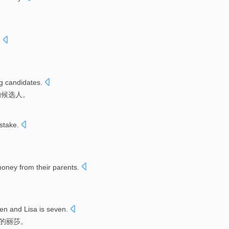
.
g candidates.
的候选人。
stake.
ney from their parents.
。
en and Lisa is seven.
岁的丽莎。