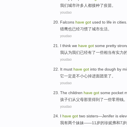
我
们城市许多人都接种了疫苗。
youdao
F
alcons
have
got
used to life in cities
猎
鹰也已经习惯了城市生活。
youdao
I
think we
have
got
some pretty stron
我
认为我们已经有了一些相当有实力
youdao
I
t must
have
got
into the dough by mi
它
一定是不小心掉进面团里了。
youdao
T
he children
have
got
some pocket mo
孩
子们从父母那里得到了一些零用钱
youdao
I
have
got
two sisters—Jenifer is elev
我
有两个妹妹——11岁的珍妮弗和7