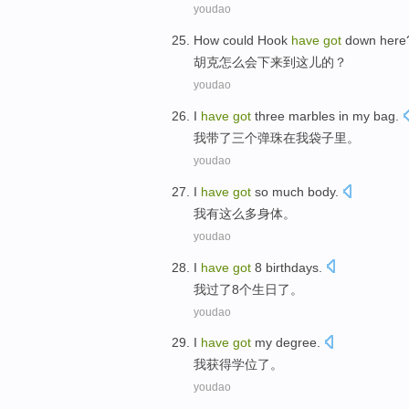
youdao
How could Hook
have
got
down
here
胡克
怎么会
下来
到这儿的？
youdao
I
have
got
three
marbles
in
my
bag
.
我
带
了
三个
弹珠
在
我
袋子里
。
youdao
I
have
got
so
much
body
.
我
有
这么
多
身体
。
youdao
I
have
got
8
birthdays
.
我
过
了
8个
生日了
。
youdao
I
have
got
my degree
.
我
获得
学位
了。
youdao