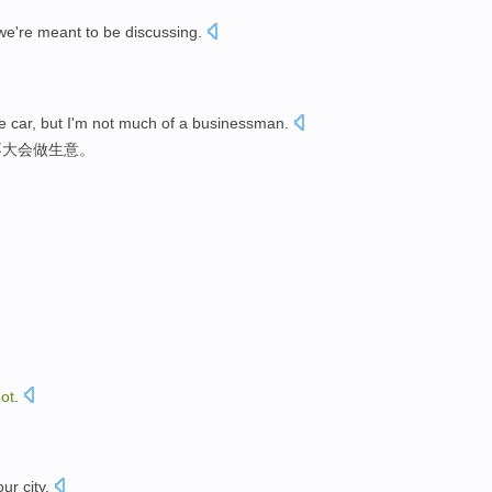
we're
meant to be
discussing
.
he
car
,
but
I
'm not
much of a
businessman
.
不
大会做生意
。
ot
.
ur city.