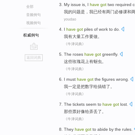
My
issue
is
,
I
have
got
two
required 
全部
我
的
问题
是
，
我
已经
有
两
门
必修课
和
音频例句
youdao
视频例句
I
have
got
piles of
work
to
do
.
权威例句
我
有
大量
工作
要
做
。
《牛津词典》
go
The
roses
have
got
greenfly
.
返回词典
top
这些
玫瑰花
上有
蚜虫
。
《牛津词典》
I
must
have
got
the
figures
wrong
.
我
一定
是
把
数字给
搞错了
。
《牛津词典》
The tickets
seem
to
have
got
lost
.
那些
票
好像
给
弄
丢了。
《牛津词典》
They
have
got
to
abide by the
rules
.