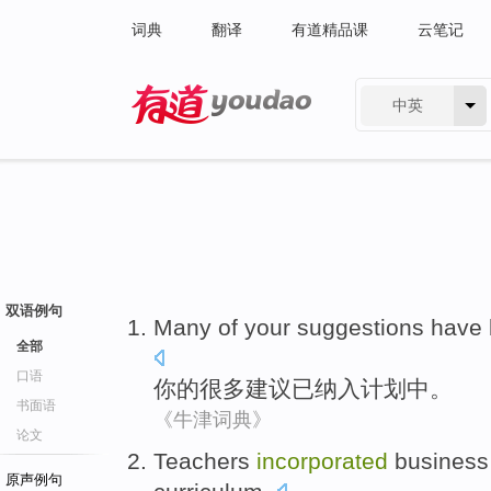
词典
翻译
有道精品课
云笔记
中英
有道 - 网易旗下搜索
双语例句
Many
of
your
suggestions
have
全部
口语
你
的
很多
建议
已
纳入
计划中。
书面语
《牛津词典》
论文
Teachers
incorporated
business
原声例句