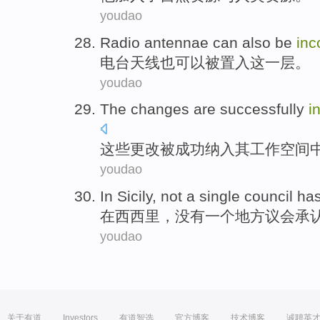
youdao
Radio
antennae
can
also
be
inc
电台
天线
也
可以
被
置入
这
一层
。
youdao
The
changes
are
successfully
i
这些
更改
被
成功
纳入
其
工作空间
youdao
In
Sicily
,
not
a
single
council
ha
在
西西里
，
没有
一
个
地方议会
承
youdao
关于有道
Investors
有道智选
官方博客
技术博客
诚聘英