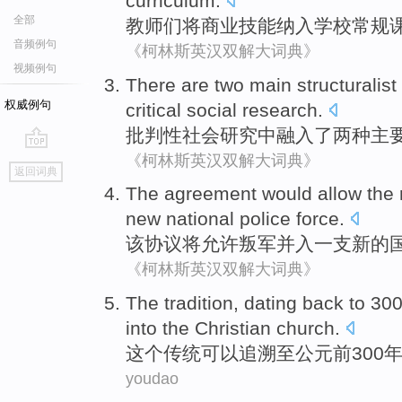
curriculum
.
全部
教师们
将
商业
技能
纳入
学校
常规
音频例句
《柯林斯英汉双解大词典》
视频例句
There are
two
main
structuralist
权威例句
critical
social
research
.
批判性
社会
研究
中
融入
了
两种
主
《柯林斯英汉双解大词典》
go
返回词典
top
The
agreement
would
allow
the 
new
national
police
force
.
该
协议
将
允许
叛军
并入
一支
新的
《柯林斯英汉双解大词典》
The
tradition
,
dating
back to 30
into
the Christian church
.
这个
传统
可以追溯
至
公元前
300
youdao