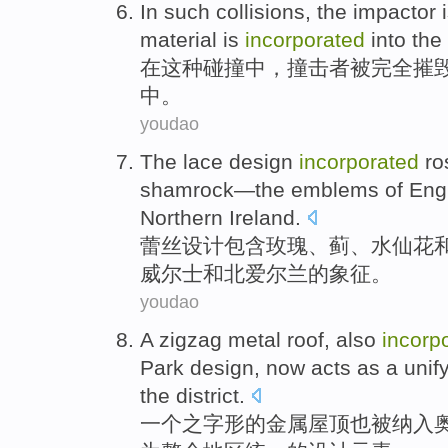
In
such
collisions
,
the impactor
material
is
incorporated
into
the
在
这种
碰撞中
，
撞击
者
被
完全
摧
中。
youdao
The lace
design
incorporated
ro
shamrock
—
the
emblems
of
Eng
Northern Ireland
.
蕾丝
设计
包含
玫瑰
、
蓟
、水仙花
威尔士
和
北爱尔兰
的
象征
。
youdao
A
zigzag
metal
roof
,
also
incorp
Park
design
,
now
acts as a
unif
the
district
.
一个
之字形
的
金属
屋顶
也
被
纳入