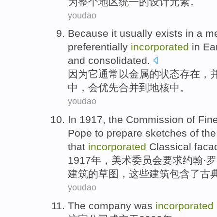
为
整个
地区
统一
的设计
元素
。
youdao
Because
it
usually
exists
in a
me
preferentially
incorporated
in
Ea
and
consolidated
.
因为
它
通常
以
金属
的
状态
存在
，
中
，会
优先
合并到
地核
中。
youdao
In 1917,
the Commission
of Fin
Pope
to prepare
sketches
of
th
that
incorporated
Classical
faca
1917年，
美术
委员会
要求
约翰·罗
建筑
的
草图
，
这些
建筑
包含了
古
youdao
The company
was
incorporated