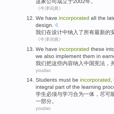
这家
公司成立于2002年。
《牛津词典》
We
have
incorporated
all
the lat
design
.
我们
在设计中纳入
了
所有
最新
的
《牛津词典》
We
have
incorporated
these
int
we
also implement them in earn
我们
把
这些
内容纳入
中国
宪法
，
youdao
Students
must be
incorporated
,
integral
part of
the
learning
proc
学生
必须
与学习合为一体
，
尽可
一部分。
youdao