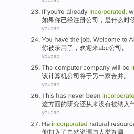
youdao
If
you
're already
incorporated
,
w
如果
你
已经
注册
公司，
是
什么时
youdao
You
have the
job.
Welcome
to
A
你
被录用
了
，
欢迎
来
abc
公司。
youdao
The
computer
company
will be
该
计算机
公司
将
于另
一家合并
。
youdao
This
has never
been
incorporat
这
方面的
研究还
从来
没有
被
纳入
youdao
He
incorporated
natural
resourc
他
加入了
自然
资源
与
人类
资源。