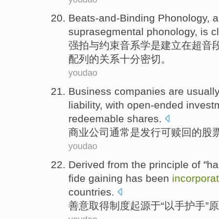
Beats-and-Binding
Phonology
, 
suprasegmental
phonology, is
c
强拍与约束音系
学是建立
在
超
音
配列的
关系
十分密切。
youdao
Business
companies
are
usuall
liability
, with
open-ended
invest
redeemable
shares
.
商业
公司
通常
是
发行
可赎回
的
股
youdao
Derived
from the
principle
of "
ha
fide gaining
has been
incorpora
countries
.
善意
取得制度
起源于
“以
手
护手
”
原