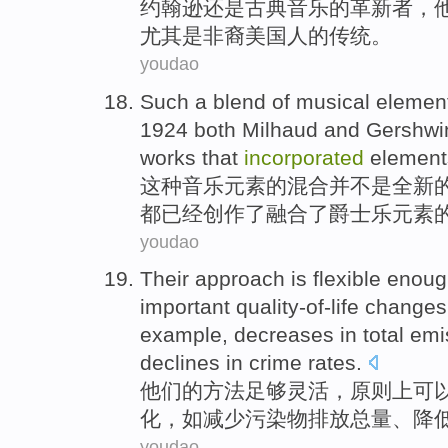
约翰逊
还是
古典
音乐
的
革新者
，
尤其
是非裔
美国人的
传统
。
youdao
Such
a
blend
of
musical
elemen
1924
both Milhaud
and
Gershwi
works
that
incorporated
element
这种
音乐
元素
的
混合
并不
是
全新
都
已经
创作了
融合
了
爵士乐
元素
youdao
Their
approach
is
flexible
enoug
important
quality-of-life
changes
example
,
decreases
in
total
emi
declines
in crime rates
.
他们的
方法
足够
灵活
，
原则上
可
化
，
如
减少
污染物
排放
总量
、
降
youdao