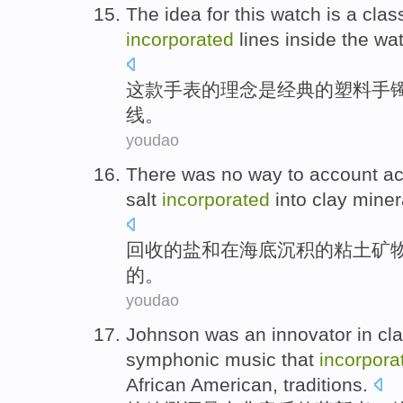
The
idea
for
this
watch
is
a
clas
incorporated
lines
inside the wa
这
款手表
的
理念
是
经典
的
塑料
手
线
。
youdao
There
was
no way to
account ac
salt
incorporated
into clay mine
回收
的
盐
和
在海底
沉积
的粘土矿
的。
youdao
Johnson
was
an innovator
in
cla
symphonic music that
incorpora
African
American,
traditions
.