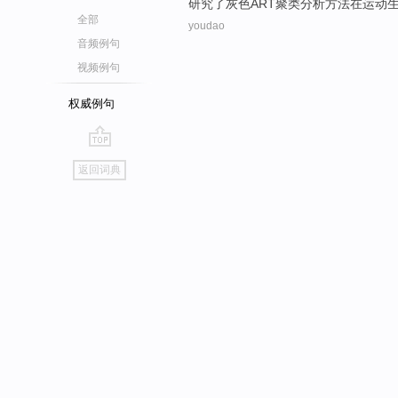
研究
了
灰色
ART
聚类
分析方法
在
运动
全部
youdao
音频例句
视频例句
权威例句
go
返回词典
top