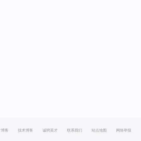
方博客
技术博客
诚聘英才
联系我们
站点地图
网络举报