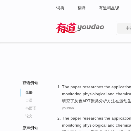
词典
翻译
有道精品课
中
有道 - 网易旗下搜索
双语例句
The paper researches
the
applicatio
全部
monitoring
physiological and chemica
口语
研究
了
灰色
ART
聚类
分析方法
在
运动
书面语
youdao
论文
The paper researches
the
applicatio
monitoring
physiological and chemica
原声例句