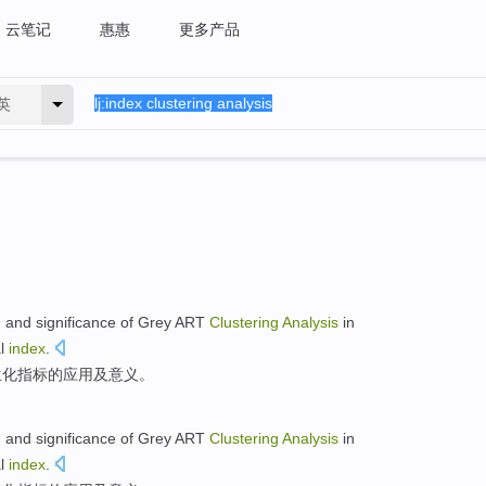
云笔记
惠惠
更多产品
英
n
and
significance
of
Grey
ART
Clustering
Analysis
in
l
index
.
生化
指标
的
应用
及
意义
。
n
and
significance
of
Grey
ART
Clustering
Analysis
in
l
index
.