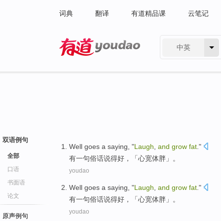
词典
翻译
有道精品课
云笔记
中英
有道 - 网易旗下搜索
双语例句
Well
goes a saying
, "
Laugh
,
and
grow
fat
."
全部
有一句
俗话
说
得好
，「
心宽体胖
」。
口语
youdao
书面语
Well
goes a saying
, "
Laugh
,
and
grow
fat
."
论文
有一句
俗话
说
得好
，「
心宽体胖
」。
youdao
原声例句