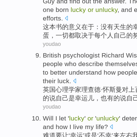
Guy and find out
the
answer. T
one
born
lucky
or
unlucky
, and
e
efforts
.
这本书
的
意义在于
：
没有
天生
的
蛋，
一切都
取决于每个人
自己
的
youdao
British
psychologist
Richard
Wi
people
who describe
themselve
to better understand how peopl
their
luck
.
英国
心理学家
理查德·怀
斯曼
对
上
的说
自己
是
幸运儿
，
也
有的说
自
youdao
Will
I
let
'
lucky
'
or
'
unlucky
'
dete
and how I
live
my
life
?
难道要
让
‘
幸运
’
或是
‘
不幸
’来左右