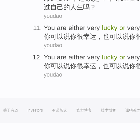
过
自己
的
人生
吗？
youdao
You are
either
very
lucky
or
very
你
可以说你
很
幸运，
也
可以说你
youdao
You are
either
very
lucky
or
very
你
可以说你
很
幸运，
也
可以说你
youdao
关于有道
Investors
有道智选
官方博客
技术博客
诚聘英