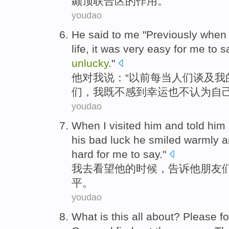
颞顶联合区的
作用
。
youdao
He
said
to
me
"
Previously
when
life
, it
was very
easy
for me to
s
unlucky
."
他
对
我
说：“
以前
每当
人们
谈及
我
们，我
既不
感到
幸运
也
不认为
自
youdao
When
I
visited
him
and
told
him 
his
bad
luck
he
smiled warmly an
hard
for
me to say."
我
去看望
他
的
时候
，
告诉
他
朋友
平。
youdao
What is this all
about
? Please f