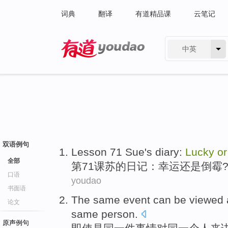
词典
翻译
有道精品课
云笔记
中英
有道 - 网易旗下搜索
双语例句
Lesson
71
Sue
's
diary
:
Lucky
or
全部
第71
课
苏
的
日记
：
幸运
还是
倒霉
口语
youdao
书面语
The
same
event
can be
viewed 
论文
same
person
.
原声例句