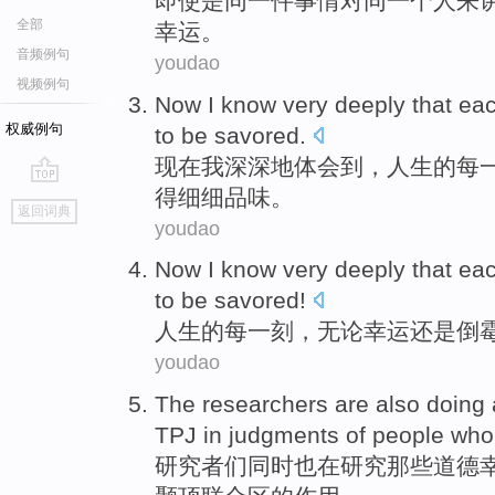
即使是
同一
件事情
对
同一个人来
全部
幸运
。
音频例句
youdao
视频例句
Now
I
know
very deeply
that
ea
权威例句
to be savored
.
现在
我
深深地
体会到，人生的
每
得
细细品味。
go
返回词典
top
youdao
Now I know very deeply that
ea
to be savored
!
人生的
每
一刻
，
无论幸运
还是
倒
youdao
The researchers
are
also
doing
TPJ
in
judgments
of
people
who
研究者
们
同时也
在
研究
那些
道德