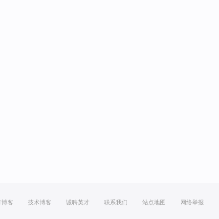
方博客
技术博客
诚聘英才
联系我们
站点地图
网络举报