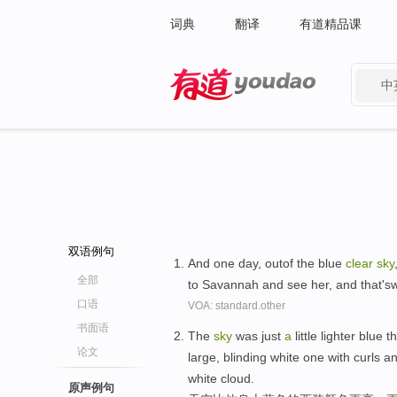
词典
翻译
有道精品课
中
有道 - 网易旗下搜索
双语例句
And one day, outof the blue
clear
sky
全部
to Savannah and see her, and that's
口语
VOA: standard.other
书面语
The
sky
was just
a
little lighter blue t
论文
large, blinding white one with curls 
white cloud.
原声例句