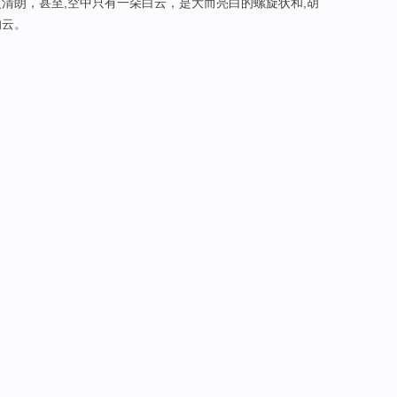
清朗，甚至,空中只有一朵白云，是大而亮白的螺旋状和,胡
的云。