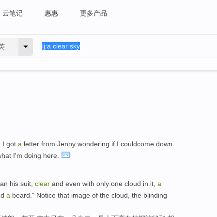
云笔记
惠惠
更多产品
英
, I got
a
letter from Jenny wondering if I couldcome down
what I'm doing here.
han his suit,
clear
and even with only one cloud in it,
a
and
a
beard." Notice that image of the cloud, the blinding