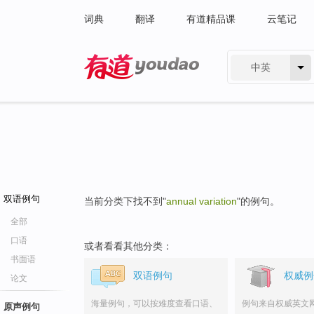
词典
翻译
有道精品课
云笔记
中英
有道 - 网易旗下搜索
双语例句
当前分类下找不到"
annual variation
"的例句。
全部
口语
或者看看其他分类：
书面语
双语例句
权威例
论文
海量例句，可以按难度查看口语、
例句来自权威英文
原声例句