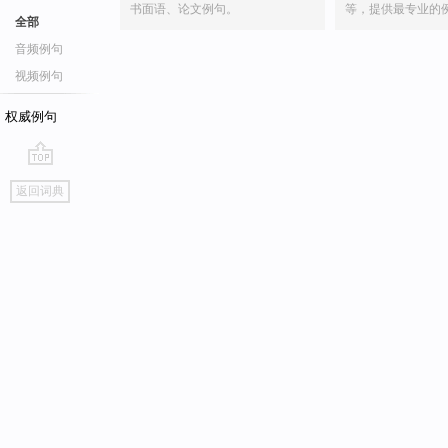
书面语、论文例句。
等，提供最专业的
全部
音频例句
视频例句
权威例句
go
返回词典
top