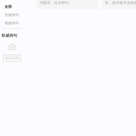
书面语、论文例句。
等，提供最专业的
全部
音频例句
视频例句
权威例句
go
返回词典
top