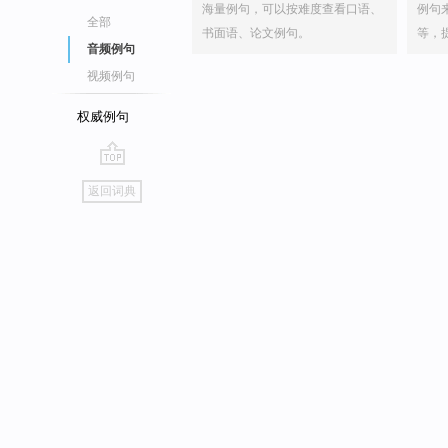
海量例句，可以按难度查看口语、
例句
全部
书面语、论文例句。
等，
音频例句
视频例句
权威例句
go
返回词典
top