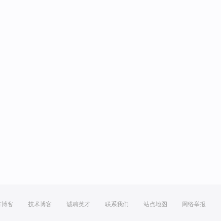
方博客
技术博客
诚聘英才
联系我们
站点地图
网络举报