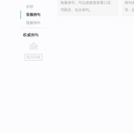
海量例句，可以按难度查看口语、
例句
全部
书面语、论文例句。
等，
音频例句
视频例句
权威例句
go
返回词典
top