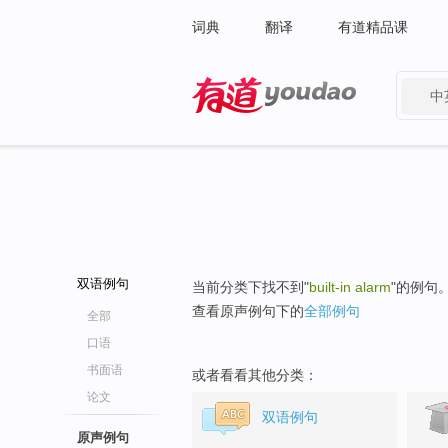
词典
翻译
有道精品课
中
有道 - 网易旗下搜索
双语例句
当前分类下找不到"
built-in alarm
"的例句
查看原声例句下的
全部例句
全部
口语
书面语
或者看看其他分类：
论文
双语例句
原声例句