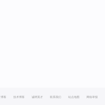
方博客
技术博客
诚聘英才
联系我们
站点地图
网络举报