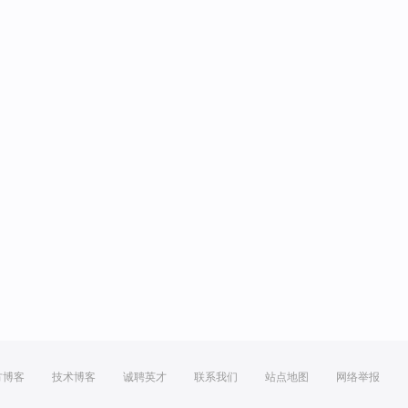
方博客
技术博客
诚聘英才
联系我们
站点地图
网络举报