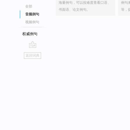
海量例句，可以按难度查看口语、
例句
全部
书面语、论文例句。
等，
音频例句
视频例句
权威例句
go
返回词典
top