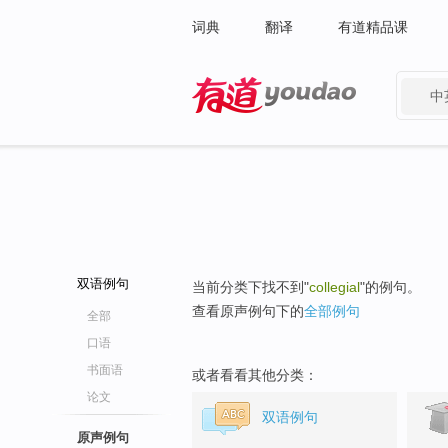
词典
翻译
有道精品课
中
有道 - 网易旗下搜索
双语例句
当前分类下找不到"
collegial
"的例句。
查看原声例句下的
全部例句
全部
口语
书面语
或者看看其他分类：
论文
双语例句
原声例句