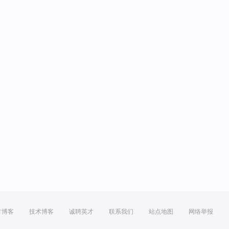
方博客
技术博客
诚聘英才
联系我们
站点地图
网络举报