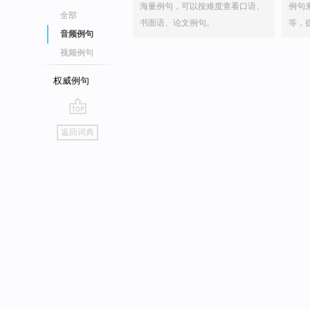
海量例句，可以按难度查看口语、
例句
全部
书面语、论文例句。
等，
音频例句
视频例句
权威例句
go
返回词典
top