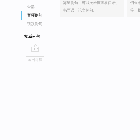
海量例句，可以按难度查看口语、
例句
全部
书面语、论文例句。
等，
音频例句
视频例句
权威例句
go
返回词典
top