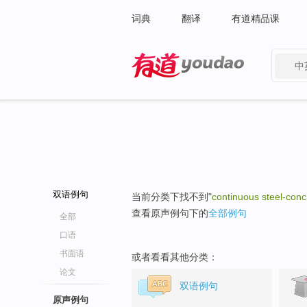
词典
翻译
有道精品课
中
有道 - 网易旗下搜索
双语例句
当前分类下找不到"
continuous steel-con
查看原声例句下的
全部例句
全部
口语
书面语
或者看看其他分类：
论文
双语例句
原声例句