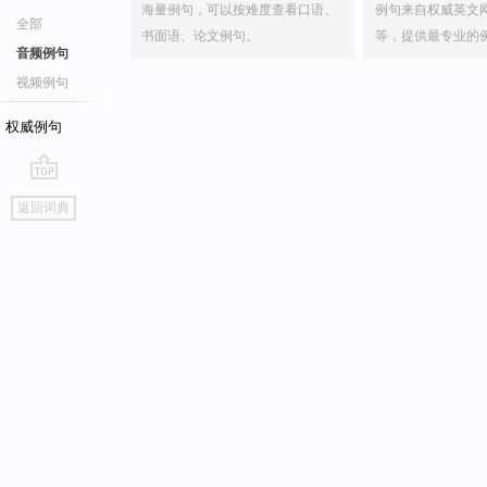
海量例句，可以按难度查看口语、
例句来自权威英文
全部
书面语、论文例句。
等，提供最专业的
音频例句
视频例句
权威例句
go
返回词典
top