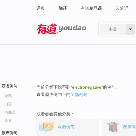
词典
翻译
有道精品课
云笔记
中英
有道 - 网易旗下搜索
双语例句
当前分类下找不到"
electronegative
"的例句。
查看原声例句下的
全部例句
全部
口语
书面语
或者看看其他分类：
论文
双语例句
权威例
原声例句