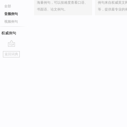
海量例句，可以按难度查看口语、
例句来自权威英文
全部
书面语、论文例句。
等，提供最专业的
音频例句
视频例句
权威例句
go
返回词典
top