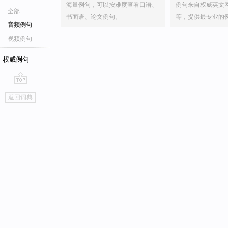
海量例句，可以按难度查看口语、
例句来自权威英文
全部
书面语、论文例句。
等，提供最专业的
音频例句
视频例句
权威例句
go
返回词典
top