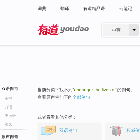
词典
翻译
有道精品课
云笔记
中英
有道 - 网易旗下搜索
双语例句
当前分类下找不到"
endanger the lives of
"的例句。
查看原声例句下的
全部例句
全部
口语
书面语
或者看看其他分类：
论文
双语例句
权威例
原声例句