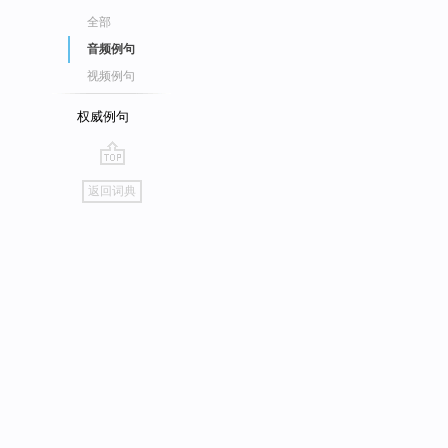
全部
音频例句
视频例句
权威例句
go
返回词典
top