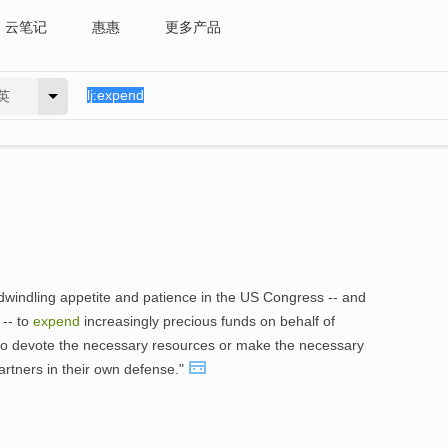
云笔记
惠惠
更多产品
英
be dwindling appetite and patience in the US Congress -- and
 -- to
expend
increasingly precious funds on behalf of
g to devote the necessary resources or make the necessary
rtners in their own defense."