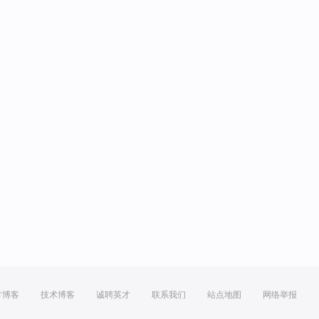
方博客
技术博客
诚聘英才
联系我们
站点地图
网络举报