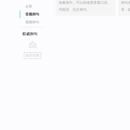
海量例句，可以按难度查看口语、
例句
全部
书面语、论文例句。
等，
音频例句
视频例句
权威例句
go
返回词典
top