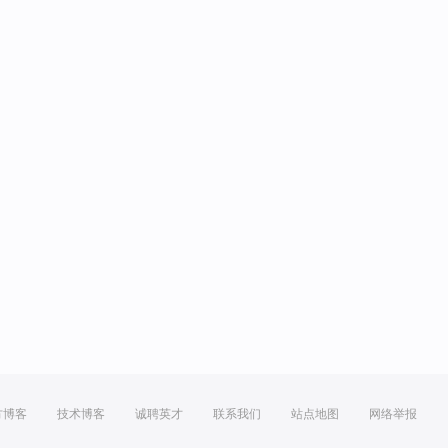
方博客
技术博客
诚聘英才
联系我们
站点地图
网络举报