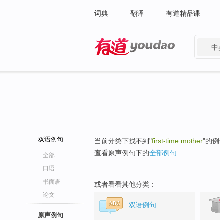
词典
翻译
有道精品课
中
有道 - 网易旗下搜索
双语例句
当前分类下找不到"
first-time mother
"的
查看原声例句下的
全部例句
全部
口语
书面语
或者看看其他分类：
论文
双语例句
原声例句