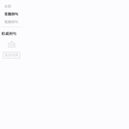
全部
音频例句
视频例句
权威例句
go
返回词典
top