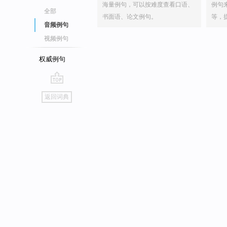
海量例句，可以按难度查看口语、
例句
全部
书面语、论文例句。
等，
音频例句
视频例句
权威例句
go
返回词典
top