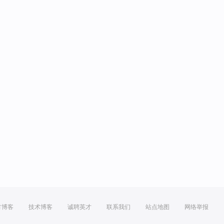
方博客
技术博客
诚聘英才
联系我们
站点地图
网络举报